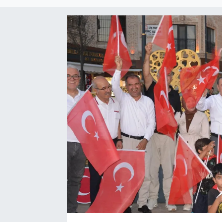
EĞİTİM
EKONOMİ
KÜLTÜR-SANAT
MAGAZİN
SAĞLIK
TEKNOLOJİ
TİCARET