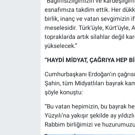
“Bağımsızlığımızın ve kardeşliğim
esnafımıza takdim ettik. Her dükk
birlik, inanç ve vatan sevgimizin if
meselesidir. Türk’üyle, Kürt’üyle, 
topraklarda artık silahlar değil kar
yükselecek.”
“HAYDİ MİDYAT, ÇAĞRIYA HEP B
Cumhurbaşkanı Erdoğan’ın çağrısına
Şahin, tüm Midyatlıları bayrak k
şöyle konuştu:
“Bu vatan hepimizin, bu bayrak hep
Yüzyılı’na yakışır şekilde ay yıldız
Rabbim birliğimizi ve huzurumuzu