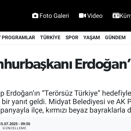
Foto Galeri
Video
Kün
V PROGRAMLAR
TÜRKİYE
SPOR
YAŞAM
GÜNDEM
hurbaşkanı Erdoğan’ı
Erdoğan’ın “Terörsüz Türkiye” hedefiyl
bir yanıt geldi. Midyat Belediyesi ve AK P
nyayla ilçe, kırmızı beyaz bayraklarla d
15.07.2025 - 09:55
GÜNCELLEME