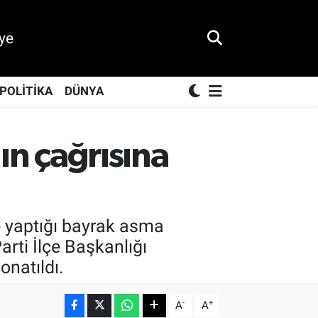
ye
POLİTİKA
DÜNYA
n çağrısına
e yaptığı bayrak asma
arti İlçe Başkanlığı
onatıldı.
-
+
A
A