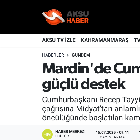
YAŞAM
Nöbetçi Eczaneler
TÜRKİYE
Hava Durumu
AKSU TV İZLE
KAHRAMANMARAŞ
T
HABERLER
GÜNDEM
KAHRAMANMARAŞ
Kahramanmaraş Namaz Vakitleri
Mardin'de Cum
SPOR
Trafik Durumu
güçlü destek
GÜNDEM
TFF 2.Lig Kırmızı Grup Puan Durumu ve Fikstür
Cumhurbaşkanı Recep Tayyip 
POLİTİKA
Tüm Manşetler
çağrısına Midyat’tan anlamlı 
öncülüğünde başlatılan kampa
DÜNYA
Son Dakika Haberleri
HABER MERKEZI
15.07.2025 - 09:11
BİLİM
Haber Arşivi
EDITÖR
YAYINLANMA