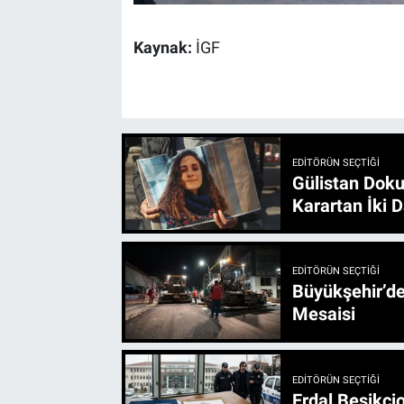
Kaynak:
İGF
EDITÖRÜN SEÇTIĞI
Gülistan Doku
Karartan İki D
EDITÖRÜN SEÇTIĞI
Büyükşehir’den 3 İlçe 20 Noktada Yeni Haftada
Mesaisi
EDITÖRÜN SEÇTIĞI
Erdal Beşikçio