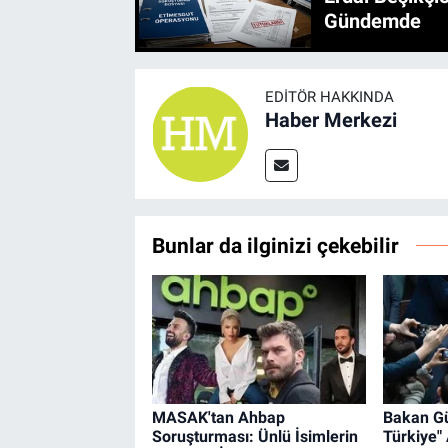
Gündemde
EDITÖR HAKKINDA
Haber Merkezi
Bunlar da ilginizi çekebilir
MASAK'tan Ahbap
Bakan Gü
Soruşturması: Ünlü İsimlerin
Türkiye" 