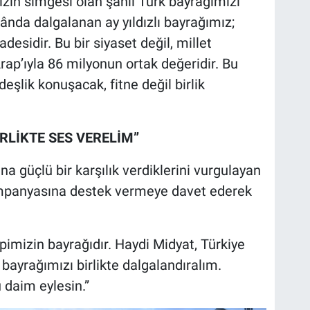
izin simgesi olan şanlı Türk bayrağımızı
ânda dalgalanan ay yıldızlı bayrağımız;
adesidir. Bu bir siyaset değil, millet
Arap’ıyla 86 milyonun ortak değeridir. Bu
deşlik konuşacak, fitne değil birlik
İRLİKTE SES VERELİM”
 güçlü bir karşılık verdiklerini vurgulayan
ampanyasına destek vermeye davet ederek
imizin bayrağıdır. Haydi Midyat, Türkiye
lı bayrağımızı birlikte dalgalandıralım.
 daim eylesin.”