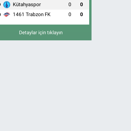
Kütahyaspor
0
0
9
1461 Trabzon FK
0
0
0
Detaylar için tıklayın