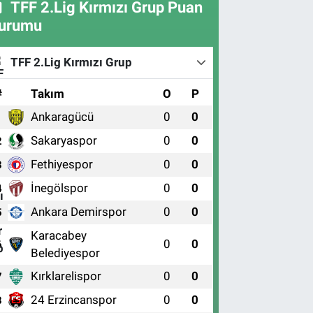
TFF 2.Lig Kırmızı Grup Puan
urumu
TFF 2.Lig Kırmızı Grup
#
Takım
O
P
Ankaragücü
0
0
1
Sakaryaspor
0
0
2
Fethiyespor
0
0
3
İnegölspor
0
0
4
Ankara Demirspor
0
0
5
Karacabey
0
0
6
Belediyespor
Kırklarelispor
0
0
7
24 Erzincanspor
0
0
8