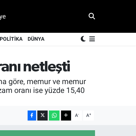
ye
POLİTİKA
DÜNYA
nı netleşti
 Buna göre, memur ve memur
zam oranı ise yüzde 15,40
-
+
A
A