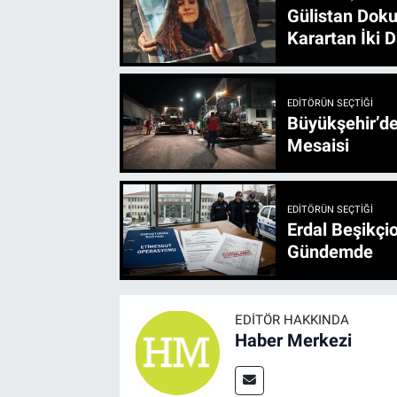
Gülistan Doku
Karartan İki D
EDITÖRÜN SEÇTIĞI
Büyükşehir’den 3 İlçe 20 Noktada Yeni Haftada
Mesaisi
EDITÖRÜN SEÇTIĞI
Erdal Beşikçio
Gündemde
EDITÖR HAKKINDA
Haber Merkezi