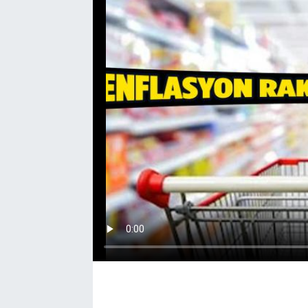
EĞİTİM
EKONOMİ
KÜLTÜR-SANAT
MAGAZİN
SAĞLIK
TEKNOLOJİ
TİCARET