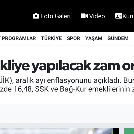
Foto Galeri
Video
Kün
V PROGRAMLAR
TÜRKİYE
SPOR
YAŞAM
GÜNDEM
iye yapılacak zam ora
TÜİK), aralık ayı enflasyonunu açıkladı.
zde 16,48, SSK ve Bağ-Kur emeklilerinin 