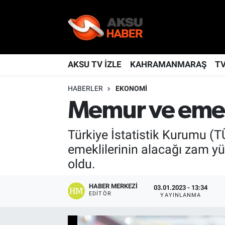
YAŞAM
Nöbetçi Eczaneler
TÜRKİYE
Hava Durumu
AKSU TV İZLE
KAHRAMANMARAŞ
T
HABERLER
EKONOMİ
KAHRAMANMARAŞ
Kahramanmaraş Namaz Vakitleri
Memur ve emekl
SPOR
Trafik Durumu
Türkiye İstatistik Kurumu (
GÜNDEM
TFF 2.Lig Kırmızı Grup Puan Durumu ve Fikstür
emeklilerinin alacağı zam yü
oldu.
POLİTİKA
Tüm Manşetler
HABER MERKEZI
03.01.2023 - 13:34
DÜNYA
Son Dakika Haberleri
EDITÖR
YAYINLANMA
BİLİM
Haber Arşivi