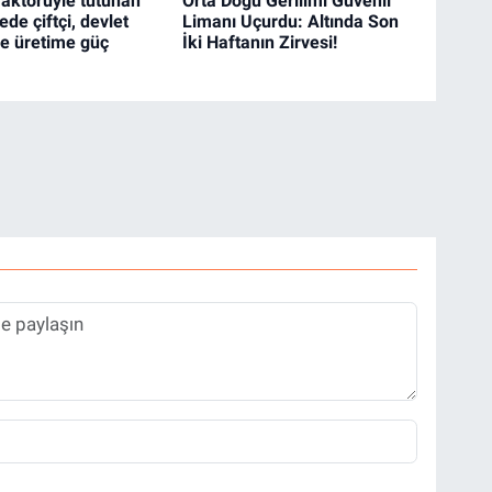
raktörüyle tutunan
Orta Doğu Gerilimi Güvenli
de çiftçi, devlet
Limanı Uçurdu: Altında Son
le üretime güç
İki Haftanın Zirvesi!