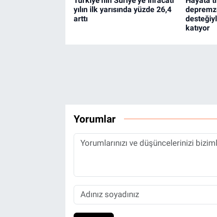
Türkiye'nin Suriye'ye ihracatı
Hayata t
yılın ilk yarısında yüzde 26,4
depremze
arttı
desteğiy
katıyor
Yorumlar