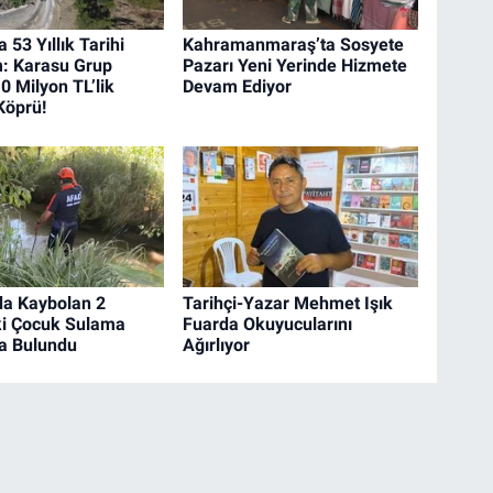
a 53 Yıllık Tarihi
Kahramanmaraş’ta Sosyete
: Karasu Grup
Pazarı Yeni Yerinde Hizmete
0 Milyon TL’lik
Devam Ediyor
Köprü!
’da Kaybolan 2
Tarihçi-Yazar Mehmet Işık
ki Çocuk Sulama
Fuarda Okuyucularını
a Bulundu
Ağırlıyor