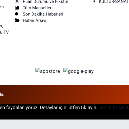
Puan Durumu ve Fikstür
KÜLTÜR-SANA
on
Tüm Manşetler
Son Dakika Haberleri
Haber Arşivi
m,
su TV
ır.
n faydalanıyoruz. Detaylar için lütfen tıklayın.
GİZLİLİK VE 