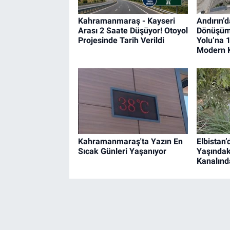
Kahramanmaraş - Kayseri
Andırın’d
Arası 2 Saate Düşüyor! Otoyol
Dönüşüm
Projesinde Tarih Verildi
Yolu’na 1
Modern 
Kahramanmaraş'ta Yazın En
Elbistan
Sıcak Günleri Yaşanıyor
Yaşında
Kanalınd