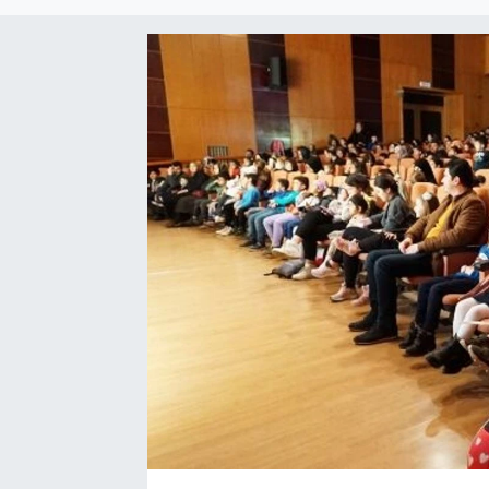
EĞİTİM
EKONOMİ
KÜLTÜR-SANAT
MAGAZİN
SAĞLIK
TEKNOLOJİ
TİCARET