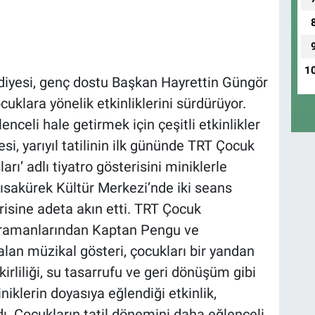
1
yesi, genç dostu Başkan Hayrettin Güngör
cuklara yönelik etkinliklerini sürdürüyor.
nceli hale getirmek için çeşitli etkinlikler
i, yarıyıl tatilinin ilk gününde TRT Çocuk
rı’ adlı tiyatro gösterisini miniklerle
Kısakürek Kültür Merkezi’nde iki seans
risine adeta akın etti. TRT Çocuk
kahramanlarından Kaptan Pengu ve
lan müzikal gösteri, çocukları bir yandan
irliliği, su tasarrufu ve geri dönüşüm gibi
niklerin doyasıya eğlendiği etkinlik,
ı. Çocukların tatil dönemini daha eğlenceli