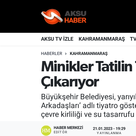
YAŞAM
Nöbetçi Eczaneler
TÜRKİYE
Hava Durumu
AKSU TV İZLE
KAHRAMANMARAŞ
T
HABERLER
KAHRAMANMARAŞ
KAHRAMANMARAŞ
Kahramanmaraş Namaz Vakitleri
Minikler Tatilin
SPOR
Trafik Durumu
Çıkarıyor
GÜNDEM
TFF 2.Lig Kırmızı Grup Puan Durumu ve Fikstür
Büyükşehir Belediyesi, yarıyı
POLİTİKA
Tüm Manşetler
Arkadaşları’ adlı tiyatro gös
çevre kirliliği ve su tasarruf
DÜNYA
Son Dakika Haberleri
HABER MERKEZI
21.01.2023 - 19:29
BİLİM
Haber Arşivi
EDITÖR
YAYINLANMA