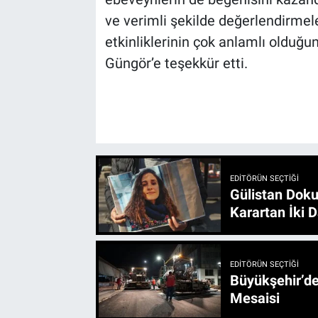
ve verimli şekilde değerlendirmel
etkinliklerinin çok anlamlı olduğun
Güngör’e teşekkür etti.
EDITÖRÜN SEÇTIĞI
Gülistan Doku
Karartan İki D
EDITÖRÜN SEÇTIĞI
Büyükşehir’den 3 İlçe 20 Noktada Yeni Haftada
Mesaisi