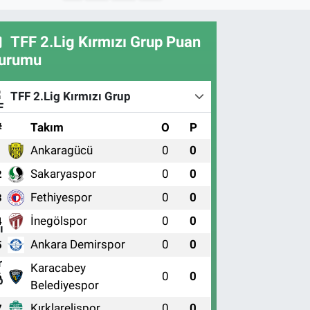
TFF 2.Lig Kırmızı Grup Puan
urumu
TFF 2.Lig Kırmızı Grup
#
Takım
O
P
Ankaragücü
0
0
1
Sakaryaspor
0
0
2
Fethiyespor
0
0
3
İnegölspor
0
0
4
Ankara Demirspor
0
0
5
Karacabey
0
0
6
Belediyespor
Kırklarelispor
0
0
7