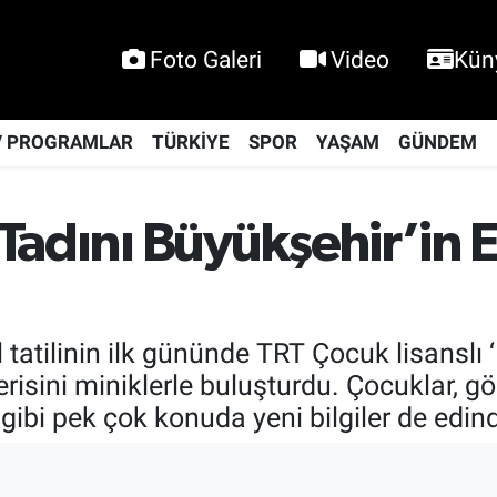
Foto Galeri
Video
Kün
V PROGRAMLAR
TÜRKİYE
SPOR
YAŞAM
GÜNDEM
 Tadını Büyükşehir’in E
l tatilinin ilk gününde TRT Çocuk lisansl
terisini miniklerle buluşturdu. Çocuklar, 
u gibi pek çok konuda yeni bilgiler de edind