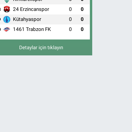
24 Erzincanspor
0
0
8
Kütahyaspor
0
0
9
1461 Trabzon FK
0
0
0
Detaylar için tıklayın