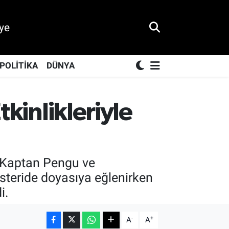
ye
POLİTİKA
DÜNYA
tkinlikleriyle
ı ‘Kaptan Pengu ve
gösteride doyasıya eğlenirken
i.
-
+
A
A