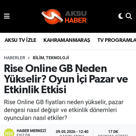
YAŞAM
Nöbetçi Eczaneler
TÜRKİYE
Hava Durumu
AKSU TV İZLE
KAHRAMANMARAŞ
TV PROGRAML
KAHRAMANMARAŞ
Kahramanmaraş Namaz Vakitleri
HABERLER
BILIM, TEKNOLOJI
Rise Online GB Neden
SPOR
Trafik Durumu
Yükselir? Oyun İçi Pazar ve
GÜNDEM
TFF 2.Lig Kırmızı Grup Puan Durumu ve Fikstür
Etkinlik Etkisi
POLİTİKA
Tüm Manşetler
Rise Online GB fiyatları neden yükselir, pazar
dengesi nasıl değişir ve etkinlik dönemleri
DÜNYA
Son Dakika Haberleri
oyuncuları nasıl etkiler?
BİLİM
Haber Arşivi
HABER MERKEZI
09.05.2026 - 12:40
17 DK
EDITÖR