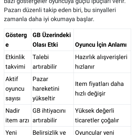
bazı göstergeler oyuncuya güçlü ipuçları verir.
Pazarı düzenli takip eden biri, bu sinyalleri
zamanla daha iyi okumaya başlar.
Gösterg
GB Üzerindeki
e
Olası Etki
Oyuncu İçin Anlamı
Etkinlik
Talebi
Hazırlık alışverişleri
takvimi
artırabilir
hızlanır
Aktif
Pazar
Item fiyatları daha
oyuncu
hareketini
hızlı değişir
sayısı
yükseltir
Nadir
GB ihtiyacını
Yüksek değerli
item arzı
artırabilir
ticaretler çoğalır
Yeni
Belirsizlik ve
Oyuncular yeni