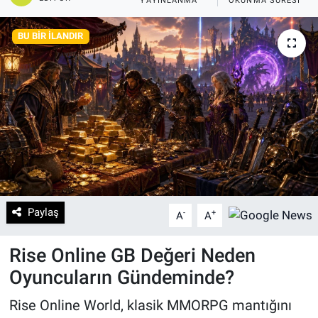
YAYINLANMA
OKUNMA SÜRESI
EĞİTİM
BU BIR İLANDIR
EKONOMİ
KÜLTÜR-SANAT
MAGAZİN
SAĞLIK
TEKNOLOJİ
Paylaş
-
+
A
A
TİCARET
Rise Online GB Değeri Neden
Oyuncuların Gündeminde?
Rise Online World, klasik MMORPG mantığını