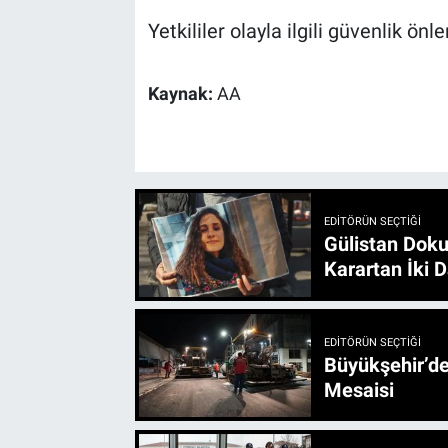
Yetkililer olayla ilgili güvenlik önle
Kaynak:
AA
EDITÖRÜN SEÇTIĞI
Gülistan Doku
Karartan İki D
EDITÖRÜN SEÇTIĞI
Büyükşehir’den 3 İlçe 20 Noktada Yeni Haftada
Mesaisi