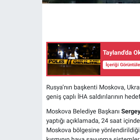
Tayland'da Oku
İçeriği Görüntül
Rusya’nın başkenti Moskova, Ukrayn
geniş çaplı İHA saldırılarının hedef
Moskova Belediye Başkanı
Sergey
yaptığı açıklamada, 24 saat içinde
Moskova bölgesine yönlendirildiğin
kısmının hava savunma sistemlerin