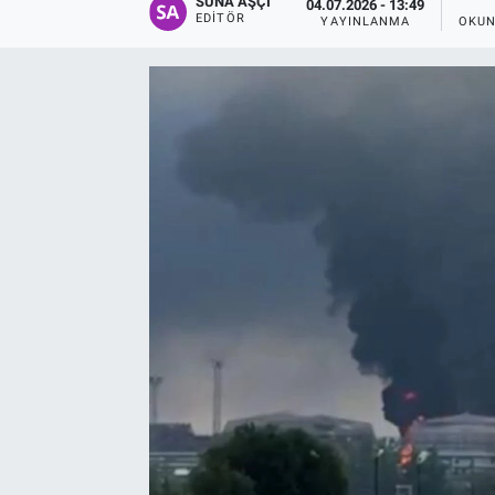
SUNA AŞÇI
04.07.2026 - 13:49
EDITÖR
YAYINLANMA
OKUN
EĞİTİM
EKONOMİ
KÜLTÜR-SANAT
MAGAZİN
SAĞLIK
TEKNOLOJİ
TİCARET