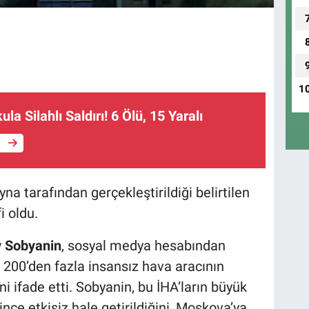
1
la Silahlı Saldırı! 6 Ölü, 15 Yaralı
e
a tarafından gerçekleştirildiği belirtilen
i oldu.
 Sobyanin
, sosyal medya hesabından
 200’den fazla insansız hava aracının
i ifade etti. Sobyanin, bu İHA’ların büyük
ce etkisiz hale getirildiğini, Moskova’ya