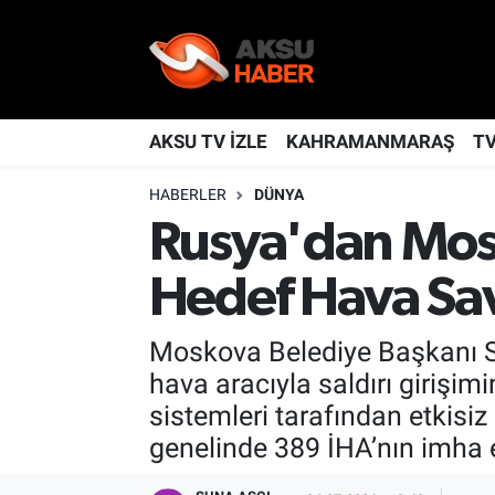
YAŞAM
Nöbetçi Eczaneler
TÜRKİYE
Hava Durumu
AKSU TV İZLE
KAHRAMANMARAŞ
T
HABERLER
DÜNYA
KAHRAMANMARAŞ
Kahramanmaraş Namaz Vakitleri
Rusya'dan Mosk
SPOR
Trafik Durumu
Hedef Hava Sa
GÜNDEM
TFF 2.Lig Kırmızı Grup Puan Durumu ve Fikstür
Moskova Belediye Başkanı Se
POLİTİKA
Tüm Manşetler
hava aracıyla saldırı giri
sistemleri tarafından etkisiz
DÜNYA
Son Dakika Haberleri
genelinde 389 İHA’nın imha ed
BİLİM
Haber Arşivi