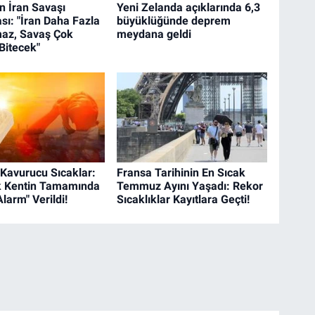
n İran Savaşı
Yeni Zelanda açıklarında 6,3
sı: "İran Daha Fazla
büyüklüğünde deprem
az, Savaş Çok
meydana geldi
Bitecek"
 Kavurucu Sıcaklar:
Fransa Tarihinin En Sıcak
k Kentin Tamamında
Temmuz Ayını Yaşadı: Rekor
Alarm" Verildi!
Sıcaklıklar Kayıtlara Geçti!