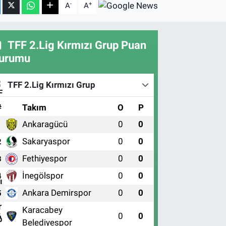
-
+
A
A
TFF 2.Lig Kırmızı Grup Puan
urumu
TFF 2.Lig Kırmızı Grup
#
Takım
O
P
Ankaragücü
0
0
1
Sakaryaspor
0
0
2
Fethiyespor
0
0
3
İnegölspor
0
0
4
Ankara Demirspor
0
0
5
Karacabey
0
0
6
Belediyespor