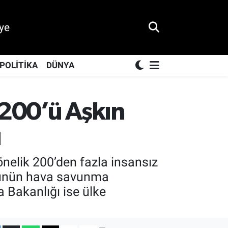
ye
POLİTİKA
DÜNYA
 200’ü Aşkın
ü
elik 200’den fazla insansız
ümünün hava savunma
a Bakanlığı ise ülke