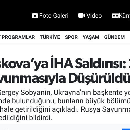
Foto Galeri
Video
Kün
V PROGRAMLAR
TÜRKİYE
SPOR
YAŞAM
GÜNDEM
ova’ya İHA Saldırısı:
vunmasıyla Düşürüld
rgey Sobyanin, Ukrayna’nın başkente yön
şiminde bulunduğunu, bunların büyük böl
 hale getirildiğini açıkladı. Rusya Savunm
ildiğini bildirdi.