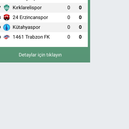
Kırklarelispor
0
0
7
24 Erzincanspor
0
0
8
Kütahyaspor
0
0
9
1461 Trabzon FK
0
0
0
Detaylar için tıklayın