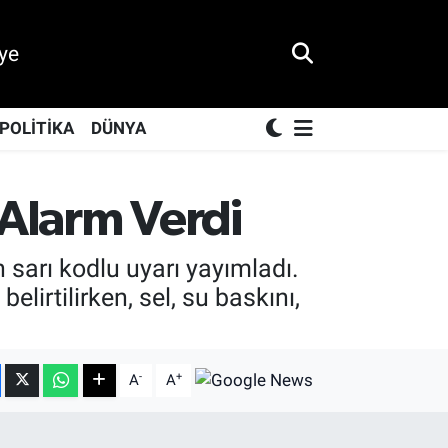
ye
POLİTİKA
DÜNYA
n Alarm Verdi
n sarı kodlu uyarı yayımladı.
elirtilirken, sel, su baskını,
-
+
A
A