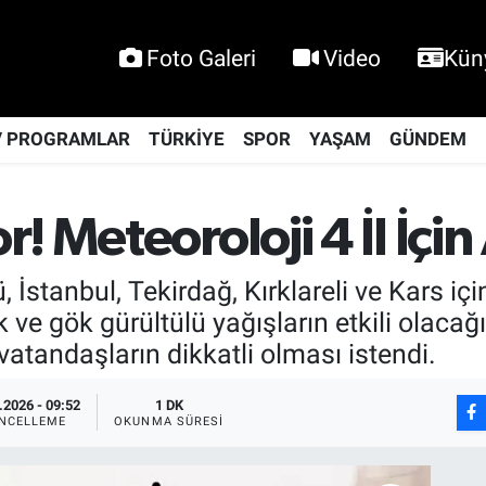
Foto Galeri
Video
Kün
V PROGRAMLAR
TÜRKİYE
SPOR
YAŞAM
GÜNDEM
! Meteoroloji 4 İl İçi
İstanbul, Tekirdağ, Kırklareli ve Kars içi
ve gök gürültülü yağışların etkili olacağı b
 vatandaşların dikkatli olması istendi.
.2026 - 09:52
1 DK
NCELLEME
OKUNMA SÜRESI