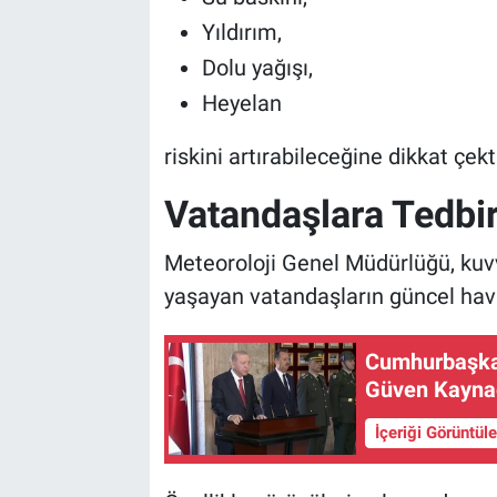
Yıldırım,
Dolu yağışı,
Heyelan
riskini artırabileceğine dikkat çekt
Vatandaşlara Tedbir
Meteoroloji Genel Müdürlüğü, kuvve
yaşayan vatandaşların güncel hava 
Cumhurbaşkan
Güven Kaynağ
İçeriği Görüntül