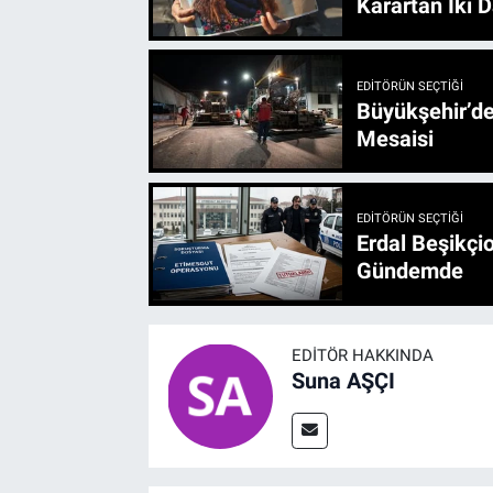
Karartan İki D
EDITÖRÜN SEÇTIĞI
Büyükşehir’den 3 İlçe 20 Noktada Yeni Haftada
Mesaisi
EDITÖRÜN SEÇTIĞI
Erdal Beşikçio
Gündemde
EDITÖR HAKKINDA
Suna AŞÇI