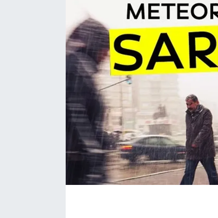
EĞİTİM
EKONOMİ
KÜLTÜR-SANAT
MAGAZİN
SAĞLIK
TEKNOLOJİ
TİCARET