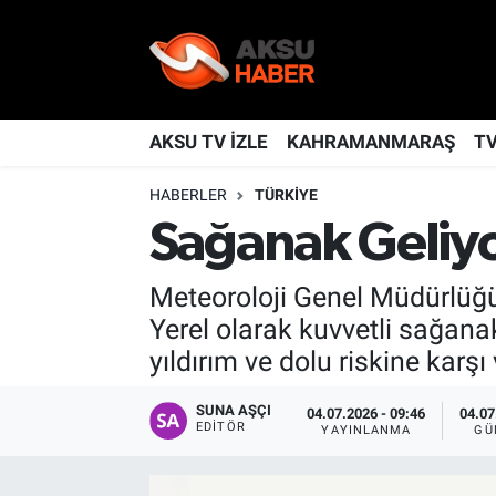
YAŞAM
Nöbetçi Eczaneler
TÜRKİYE
Hava Durumu
AKSU TV İZLE
KAHRAMANMARAŞ
T
HABERLER
TÜRKİYE
KAHRAMANMARAŞ
Kahramanmaraş Namaz Vakitleri
Sağanak Geliyor
SPOR
Trafik Durumu
Meteoroloji Genel Müdürlüğü, 
GÜNDEM
TFF 2.Lig Kırmızı Grup Puan Durumu ve Fikstür
Yerel olarak kuvvetli sağanak 
yıldırım ve dolu riskine karşı
POLİTİKA
Tüm Manşetler
SUNA AŞÇI
04.07.2026 - 09:46
04.07
DÜNYA
Son Dakika Haberleri
EDITÖR
YAYINLANMA
GÜ
BİLİM
Haber Arşivi