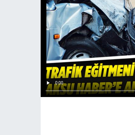
EĞİTİM
EKONOMİ
KÜLTÜR-SANAT
MAGAZİN
SAĞLIK
TEKNOLOJİ
TİCARET