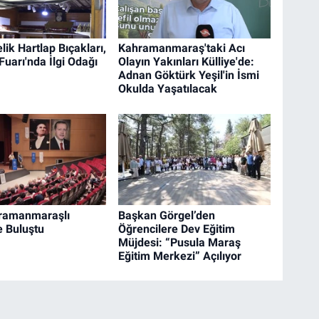
ik Hartlap Bıçakları,
Kahramanmaraş'taki Acı
uarı'nda İlgi Odağı
Olayın Yakınları Külliye'de:
Adnan Göktürk Yeşil'in İsmi
Okulda Yaşatılacak
hramanmaraşlı
Başkan Görgel’den
e Buluştu
Öğrencilere Dev Eğitim
Müjdesi: “Pusula Maraş
Eğitim Merkezi” Açılıyor