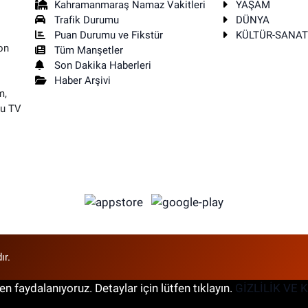
Kahramanmaraş Namaz Vakitleri
YAŞAM
Trafik Durumu
DÜNYA
Puan Durumu ve Fikstür
KÜLTÜR-SANA
on
Tüm Manşetler
Son Dakika Haberleri
Haber Arşivi
m,
su TV
ır.
n faydalanıyoruz. Detaylar için lütfen tıklayın.
GİZLİLİK VE 