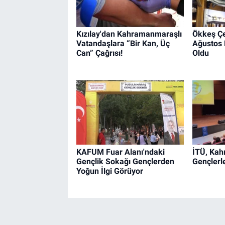
Kızılay'dan Kahramanmaraşlı
Ökkeş Çel
Vatandaşlara “Bir Kan, Üç
Ağustos F
Can” Çağrısı!
Oldu
KAFUM Fuar Alanı'ndaki
İTÜ, Ka
Gençlik Sokağı Gençlerden
Gençlerl
Yoğun İlgi Görüyor