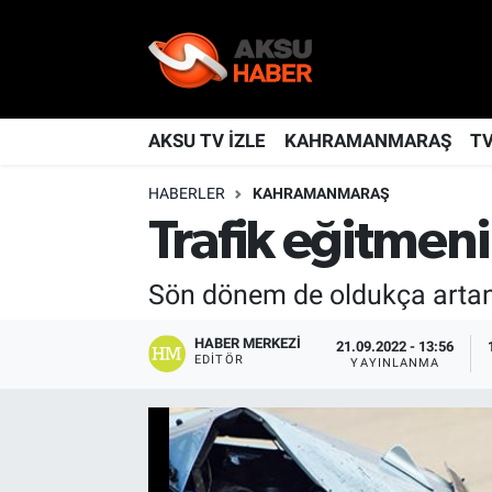
YAŞAM
Nöbetçi Eczaneler
TÜRKİYE
Hava Durumu
AKSU TV İZLE
KAHRAMANMARAŞ
T
HABERLER
KAHRAMANMARAŞ
KAHRAMANMARAŞ
Kahramanmaraş Namaz Vakitleri
Trafik eğitmeni
SPOR
Trafik Durumu
Sön dönem de oldukça artan t
GÜNDEM
TFF 2.Lig Kırmızı Grup Puan Durumu ve Fikstür
HABER MERKEZI
21.09.2022 - 13:56
POLİTİKA
Tüm Manşetler
EDITÖR
YAYINLANMA
DÜNYA
Son Dakika Haberleri
BİLİM
Haber Arşivi