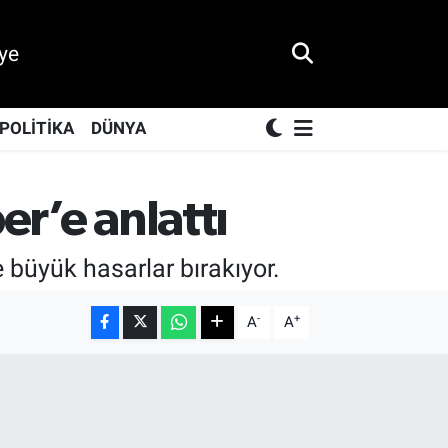
ye
POLİTİKA
DÜNYA
er’e anlattı
 büyük hasarlar bırakıyor.
-
+
A
A