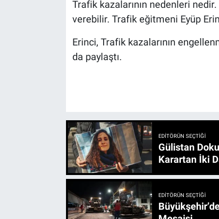
Trafik kazalarının nedenleri nedir
verebilir. Trafik eğitmeni Eyüp Eri
Erinci, Trafik kazalarının engelle
da paylaştı.
EDITÖRÜN SEÇTIĞI
Gülistan Doku
Karartan İki D
EDITÖRÜN SEÇTIĞI
Büyükşehir’den 3 İlçe 20 Noktada Yeni Haftada
Mesaisi