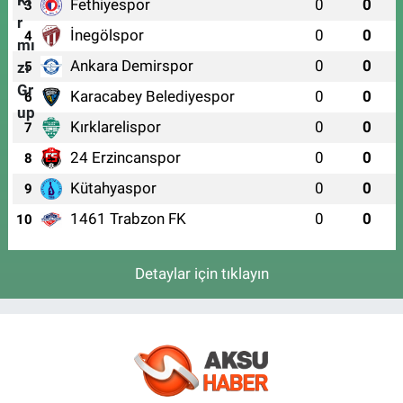
Fethiyespor
0
0
3
İnegölspor
0
0
4
Ankara Demirspor
0
0
5
Karacabey Belediyespor
0
0
6
Kırklarelispor
0
0
7
24 Erzincanspor
0
0
8
Kütahyaspor
0
0
9
1461 Trabzon FK
0
0
10
Detaylar için tıklayın