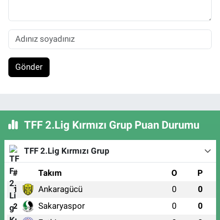
Gönder
TFF 2.Lig Kırmızı Grup Puan Durumu
TFF 2.Lig Kırmızı Grup
#
Takım
O
P
Ankaragücü
0
0
1
Sakaryaspor
0
0
2