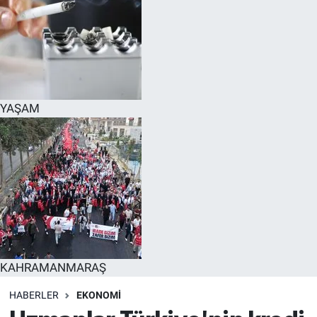
EĞİTİM
EKONOMİ
KÜLTÜR-SANAT
YAŞAM
MAGAZİN
SAĞLIK
TEKNOLOJİ
TİCARET
KAHRAMANMARAŞ
HABERLER
EKONOMİ