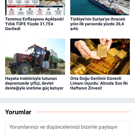
Temmuz Enflasyonu Açıklandı!
Türkiye'nin Suriye'ye ihracatı
Yıllık TÜFE Yüzde 31,75'e
yılın ilk yarısında yüzde 26,4
Geriledi
arttı
Hayata traktörüyle tutunan
Orta Doğu Gerilimi Güvenli
depremzede çiftçi, devlet
Limanı Uçurdu: Altında Son İki
desteğiyle üretime güç katıyor
Haftanın Zirvesi!
Yorumlar