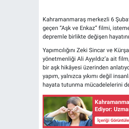
Kahramanmaraş merkezli 6 Şubat 
geçen “Aşk ve Enkaz” filmi, istemed
depremle birlikte değişen hayatını
Yapımcılığını Zeki Sincar ve Kürşa
yönetmenliği Ali Ayyıldız’a ait fi
bir aşk hikâyesi üzerinden anlatı
yapım, yalnızca yıkımı değil insanl
hayata tutunma mücadelelerini de
Kahramanmara
Ediyor: Uzman
İçeriği Görüntül