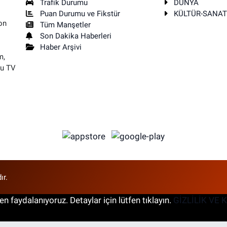
Trafik Durumu
DÜNYA
Puan Durumu ve Fikstür
KÜLTÜR-SANA
on
Tüm Manşetler
Son Dakika Haberleri
Haber Arşivi
m,
su TV
ır.
n faydalanıyoruz. Detaylar için lütfen tıklayın.
GİZLİLİK VE 