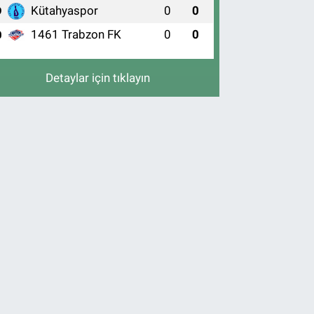
Kütahyaspor
0
0
9
1461 Trabzon FK
0
0
0
Detaylar için tıklayın