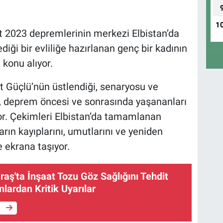
1
2023 depremlerinin merkezi Elbistan’da
iği bir evliliğe hazırlanan genç bir kadının
 konu alıyor.
t Güçlü’nün üstlendiği, senaryosu ve
lm, deprem öncesi ve sonrasında yaşananları
yor. Çekimleri Elbistan’da tamamlanan
arın kayıplarını, umutlarını ve yeniden
 ekrana taşıyor.
ş'ta İnşaat Tozu Göz Sağlığını Tehdit
lardan Kritik Uyarılar
e