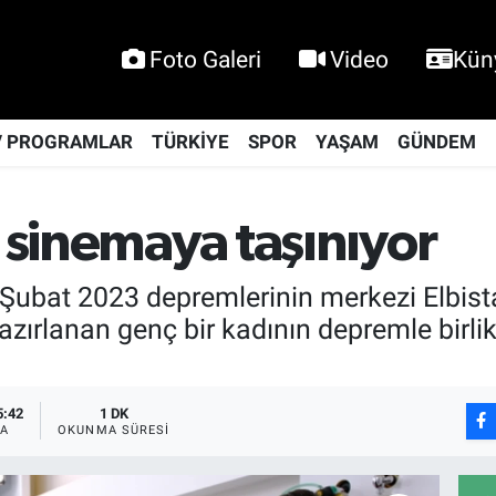
Foto Galeri
Video
Kün
V PROGRAMLAR
TÜRKİYE
SPOR
YAŞAM
GÜNDEM
ı sinemaya taşınıyor
ubat 2023 depremlerinin merkezi Elbist
e hazırlanan genç bir kadının depremle birl
5:42
1 DK
A
OKUNMA SÜRESI