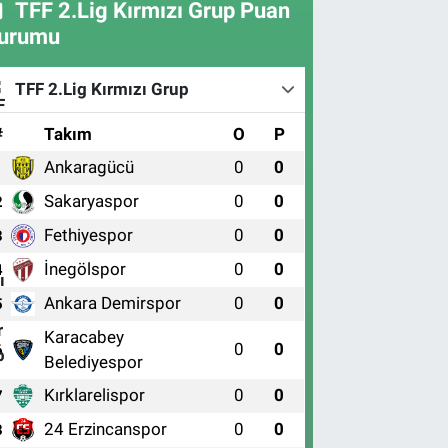
TFF 2.Lig Kırmızı Grup Puan
urumu
TFF 2.Lig Kırmızı Grup
#
Takım
O
P
Ankaragücü
0
0
1
Sakaryaspor
0
0
2
Fethiyespor
0
0
3
İnegölspor
0
0
4
Ankara Demirspor
0
0
5
Karacabey
0
0
6
Belediyespor
Kırklarelispor
0
0
7
24 Erzincanspor
0
0
8