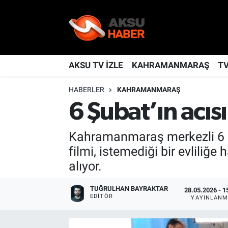
YAŞAM
Nöbetçi Eczaneler
TÜRKİYE
Hava Durumu
AKSU TV İZLE
KAHRAMANMARAŞ
T
HABERLER
KAHRAMANMARAŞ
KAHRAMANMARAŞ
Kahramanmaraş Namaz Vakitleri
6 Şubat’ın acıs
SPOR
Trafik Durumu
Kahramanmaraş merkezli 6 Ş
GÜNDEM
TFF 2.Lig Kırmızı Grup Puan Durumu ve Fikstür
filmi, istemediği bir evliliğ
alıyor.
POLİTİKA
Tüm Manşetler
TUĞRULHAN BAYRAKTAR
28.05.2026 - 1
DÜNYA
Son Dakika Haberleri
EDITÖR
YAYINLANM
BİLİM
Haber Arşivi