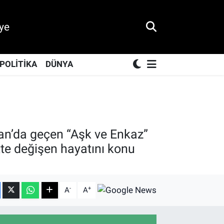
ye
POLİTİKA
DÜNYA
an’da geçen “Aşk ve Enkaz”
ikte değişen hayatını konu
-
+
A
A