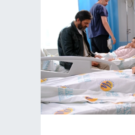
EĞİTİM
EKONOMİ
KÜLTÜR-SANAT
MAGAZİN
SAĞLIK
TEKNOLOJİ
TİCARET