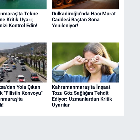
nmaraş'ta Tekne
Dulkadiroğlu'nda Hacı Murat
ne Kritik Uyarı;
Caddesi Baştan Sona
nizi Kontrol Edin!
Yenileniyor!
tsa'dan Yola Çıkan
Kahramanmaraş'ta İnşaat
ik "Filistin Konvoyu"
Tozu Göz Sağlığını Tehdit
nmaraş'ta
Ediyor: Uzmanlardan Kritik
ı!
Uyarılar