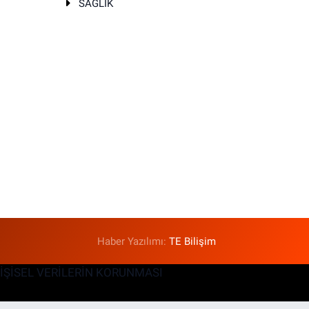
SAĞLIK
T
Haber Yazılımı:
TE Bilişim
KİŞİSEL VERİLERİN KORUNMASI