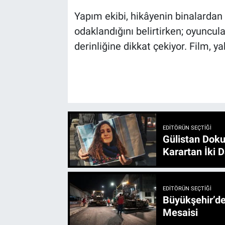
Yapım ekibi, hikâyenin binalardan
odaklandığını belirtirken; oyuncula
derinliğine dikkat çekiyor. Film,
EDITÖRÜN SEÇTIĞI
Gülistan Doku
Karartan İki D
EDITÖRÜN SEÇTIĞI
Büyükşehir’den 3 İlçe 20 Noktada Yeni Haftada
Mesaisi