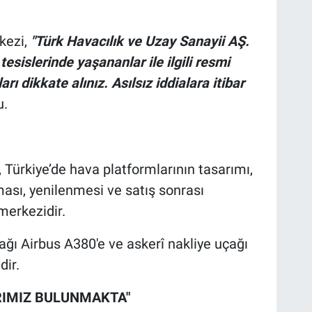
kezi,
"Türk Havacılık ve Uzay Sanayii AŞ.
islerinde yaşananlar ile ilgili resmi
 dikkate alınız. Asılsız iddialara itibar
u.
 Türkiye’de hava platformlarının tasarımı,
ması, yenilenmesi ve satış sonrası
merkezidir.
ağı Airbus A380'e ve askerî nakliye uçağı
ir.
RIMIZ BULUNMAKTA"