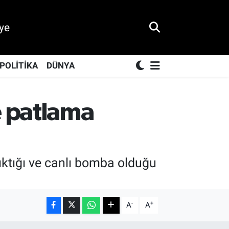
ye
POLİTİKA
DÜNYA
 patlama
ktığı ve canlı bomba olduğu
-
+
A
A