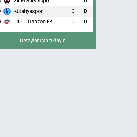
24 Erzincanspor
0
0
8
Kütahyaspor
0
0
9
1461 Trabzon FK
0
0
0
Detaylar için tıklayın