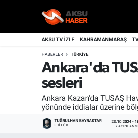
YAŞAM
Nöbetçi Eczaneler
TÜRKİYE
Hava Durumu
AKSU TV İZLE
KAHRAMANMARAŞ
T
HABERLER
TÜRKİYE
KAHRAMANMARAŞ
Kahramanmaraş Namaz Vakitleri
Ankara'da TUS
SPOR
Trafik Durumu
sesleri
GÜNDEM
TFF 2.Lig Kırmızı Grup Puan Durumu ve Fikstür
Ankara Kazan'da TUSAŞ Havac
POLİTİKA
Tüm Manşetler
yönünde iddialar üzerine böl
DÜNYA
Son Dakika Haberleri
TUĞRULHAN BAYRAKTAR
23.10.2024 - 1
EDITÖR
YAYINLANM
BİLİM
Haber Arşivi