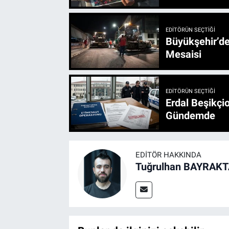
EDITÖRÜN SEÇTIĞI
Büyükşehir’den 3 İlçe 20 Noktada Yeni Haftada
Mesaisi
EDITÖRÜN SEÇTIĞI
Erdal Beşikçio
Gündemde
EDITÖR HAKKINDA
Tuğrulhan BAYRAK