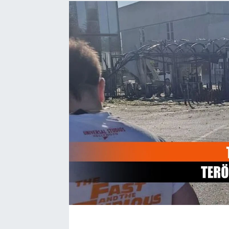
EĞİTİM
EKONOMİ
KÜLTÜR-SANAT
MAGAZİN
SAĞLIK
TEKNOLOJİ
TİCARET