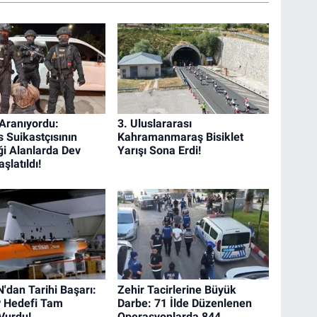
 Aranıyordu:
3. Uluslararası
 Suikastçısının
Kahramanmaraş Bisiklet
ği Alanlarda Dev
Yarışı Sona Erdi!
şlatıldı!
dan Tarihi Başarı:
Zehir Tacirlerine Büyük
 Hedefi Tam
Darbe: 71 İlde Düzenlenen
 Vurdu!
Operasyonlarda 844