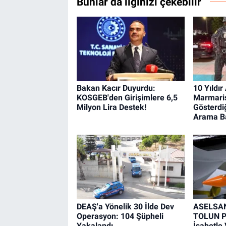
Bunlar da ilginizi çekebilir
Bakan Kacır Duyurdu:
10 Yıldır
KOSGEB'den Girişimlere 6,5
Marmaris
Milyon Lira Destek!
Gösterdi
Arama Ba
DEAŞ'a Yönelik 30 İlde Dev
ASELSAN'
Operasyon: 104 Şüpheli
TOLUN P
Yakalandı
İsabetle