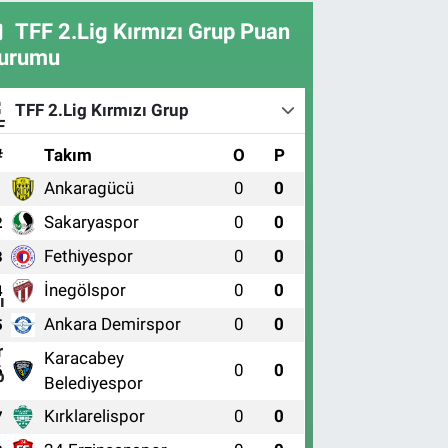
TFF 2.Lig Kırmızı Grup Puan
urumu
TFF 2.Lig Kırmızı Grup
#
Takım
O
P
Ankaragücü
0
0
1
Sakaryaspor
0
0
2
Fethiyespor
0
0
3
İnegölspor
0
0
4
Ankara Demirspor
0
0
5
Karacabey
0
0
6
Belediyespor
Kırklarelispor
0
0
7