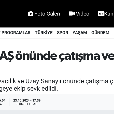
Foto Galeri
Video
Kün
V PROGRAMLAR
TÜRKİYE
SPOR
YAŞAM
GÜNDEM
AŞ önünde çatışma ve
ılık ve Uzay Sanayii önünde çatışma çı
geye ekip sevk edildi.
6:04
23.10.2024 - 17:39
A
GÜNCELLEME