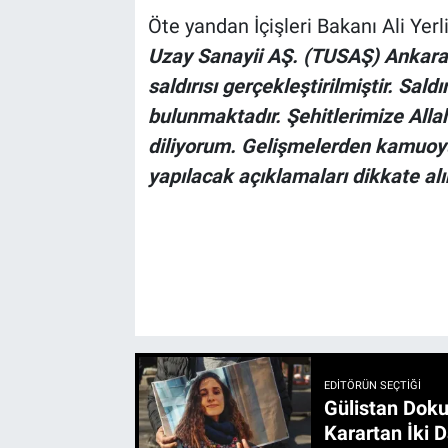
Öte yandan İçişleri Bakanı Ali Yer
Uzay Sanayii AŞ. (TUSAŞ) Ankara 
saldırısı gerçekleştirilmiştir. Sald
bulunmaktadır. Şehitlerimize Allah’
diliyorum. Gelişmelerden kamuoyu 
yapılacak açıklamaları dikkate alı
EDITÖRÜN SEÇTIĞI
Gülistan Doku
Karartan İki D