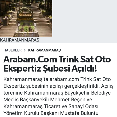
EĞİTİM
EKONOMİ
KÜLTÜR-SANAT
KAHRAMANMARAŞ
MAGAZİN
HABERLER
KAHRAMANMARAŞ
Arabam.Com Trink Sat Oto
SAĞLIK
Ekspertiz Şubesi Açıldı!
TEKNOLOJİ
Kahramanmaraş’ta arabam.com Trink Sat Oto
Ekspertiz şubesinin açılışı gerçekleştirildi. Açılış
TİCARET
törenine Kahramanmaraş Büyükşehir Belediye
Meclis Başkanvekili Mehmet Beşen ve
Kahramanmaraş Ticaret ve Sanayi Odası
Yönetim Kurulu Başkanı Mustafa Buluntu