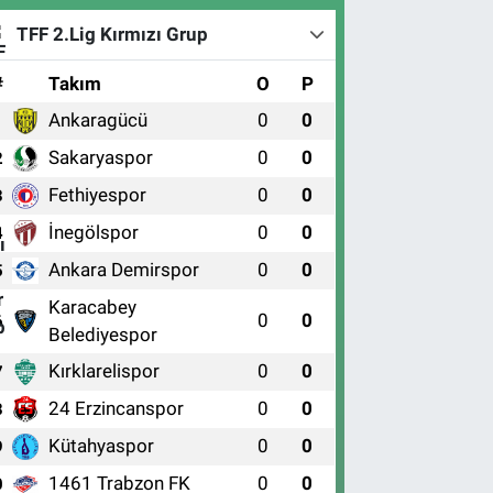
TFF 2.Lig Kırmızı Grup
#
Takım
O
P
Ankaragücü
0
0
1
Sakaryaspor
0
0
2
Fethiyespor
0
0
3
İnegölspor
0
0
4
Ankara Demirspor
0
0
5
Karacabey
0
0
6
Belediyespor
Kırklarelispor
0
0
7
24 Erzincanspor
0
0
8
Kütahyaspor
0
0
9
1461 Trabzon FK
0
0
0