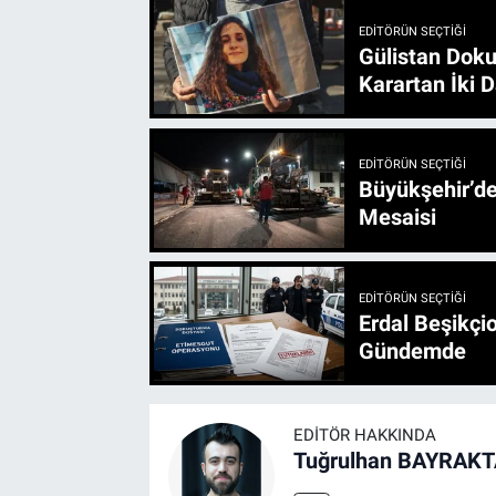
EDITÖRÜN SEÇTIĞI
Gülistan Doku
Karartan İki D
EDITÖRÜN SEÇTIĞI
Büyükşehir’den 3 İlçe 20 Noktada Yeni Haftada
Mesaisi
EDITÖRÜN SEÇTIĞI
Erdal Beşikçio
Gündemde
EDITÖR HAKKINDA
Tuğrulhan BAYRAK