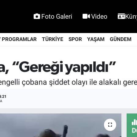
Foto Galeri
Video
Kün
V PROGRAMLAR
TÜRKİYE
SPOR
YAŞAM
GÜNDEM
a, “Gereği yapıldı”
 engelli çobana şiddet olayı ile alakalı ger
4:21
A
D