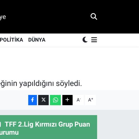
ye
POLİTİKA
DÜNYA
eğinin yapıldığını söyledi.
-
+
A
A
TFF 2.Lig Kırmızı Grup Puan
urumu