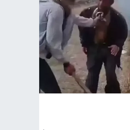
EĞİTİM
EKONOMİ
KÜLTÜR-SANAT
MAGAZİN
SAĞLIK
TEKNOLOJİ
TİCARET