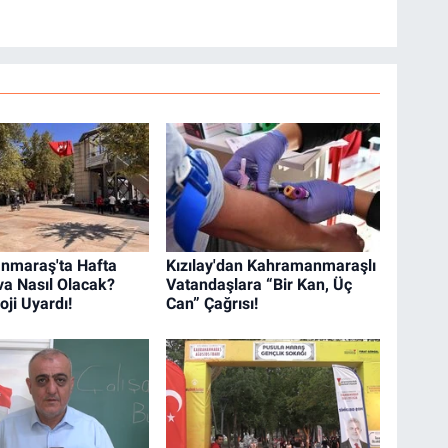
nmaraş'ta Hafta
Kızılay'dan Kahramanmaraşlı
a Nasıl Olacak?
Vatandaşlara “Bir Kan, Üç
ji Uyardı!
Can” Çağrısı!