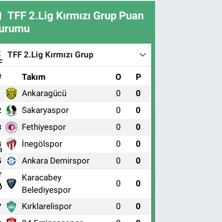
TFF 2.Lig Kırmızı Grup Puan
urumu
TFF 2.Lig Kırmızı Grup
#
Takım
O
P
Ankaragücü
0
0
1
Sakaryaspor
0
0
2
Fethiyespor
0
0
3
İnegölspor
0
0
4
Ankara Demirspor
0
0
5
Karacabey
0
0
6
Belediyespor
Kırklarelispor
0
0
7