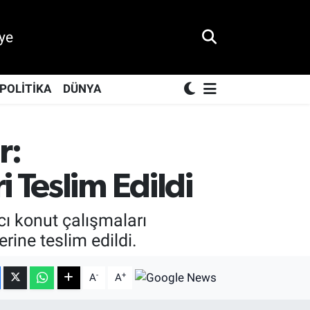
ye
POLİTİKA
DÜNYA
r:
 Teslim Edildi
ı konut çalışmaları
rine teslim edildi.
-
+
A
A