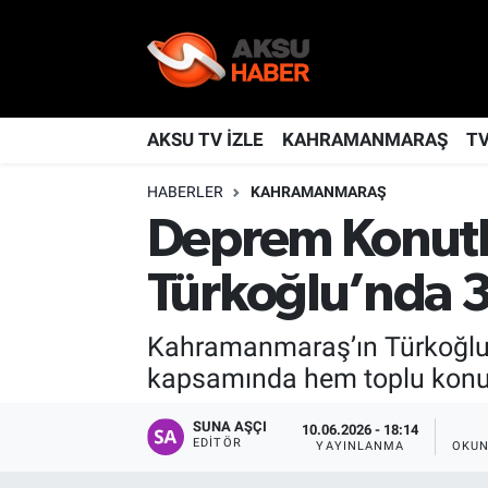
YAŞAM
Nöbetçi Eczaneler
TÜRKİYE
Hava Durumu
AKSU TV İZLE
KAHRAMANMARAŞ
T
HABERLER
KAHRAMANMARAŞ
KAHRAMANMARAŞ
Kahramanmaraş Namaz Vakitleri
Deprem Konutla
SPOR
Trafik Durumu
Türkoğlu’nda 32
GÜNDEM
TFF 2.Lig Kırmızı Grup Puan Durumu ve Fikstür
Kahramanmaraş’ın Türkoğlu i
POLİTİKA
Tüm Manşetler
kapsamında hem toplu konutla
DÜNYA
Son Dakika Haberleri
SUNA AŞÇI
10.06.2026 - 18:14
EDITÖR
YAYINLANMA
OKUN
BİLİM
Haber Arşivi