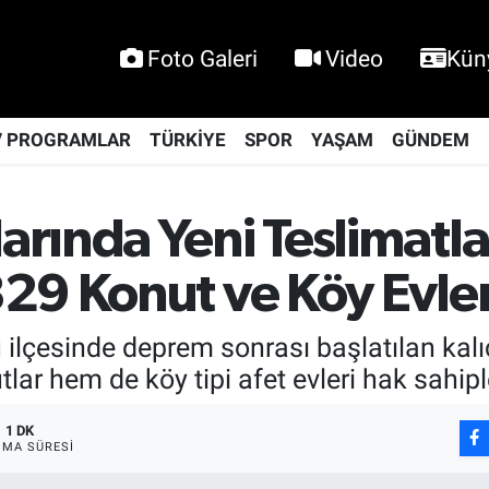
Foto Galeri
Video
Kün
V PROGRAMLAR
TÜRKİYE
SPOR
YAŞAM
GÜNDEM
rında Yeni Teslimatla
9 Konut ve Köy Evleri
lçesinde deprem sonrası başlatılan kalıc
r hem de köy tipi afet evleri hak sahiple
1 DK
MA SÜRESI