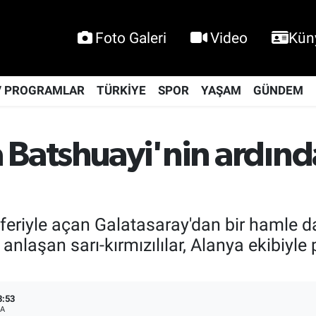
Foto Galeri
Video
Kün
V PROGRAMLAR
TÜRKİYE
SPOR
YAŞAM
GÜNDEM
Batshuayi'nin ardında
feriyle açan Galatasaray'dan bir hamle d
 anlaşan sarı-kırmızılılar, Alanya ekibiyl
3:53
A