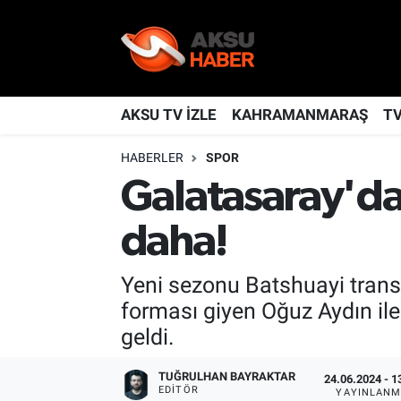
YAŞAM
Nöbetçi Eczaneler
TÜRKİYE
Hava Durumu
AKSU TV İZLE
KAHRAMANMARAŞ
T
HABERLER
SPOR
KAHRAMANMARAŞ
Kahramanmaraş Namaz Vakitleri
Galatasaray'da 
SPOR
Trafik Durumu
daha!
GÜNDEM
TFF 2.Lig Kırmızı Grup Puan Durumu ve Fikstür
Yeni sezonu Batshuayi trans
POLİTİKA
Tüm Manşetler
forması giyen Oğuz Aydın ile
geldi.
DÜNYA
Son Dakika Haberleri
TUĞRULHAN BAYRAKTAR
24.06.2024 - 1
BİLİM
Haber Arşivi
EDITÖR
YAYINLANM