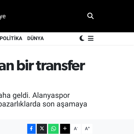
ye
POLİTİKA
DÜNYA
n bir transfer
aha geldi. Alanyaspor
e pazarlıklarda son aşamaya
-
+
A
A