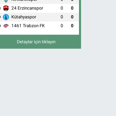
24 Erzincanspor
0
0
8
Kütahyaspor
0
0
9
1461 Trabzon FK
0
0
0
Detaylar için tıklayın