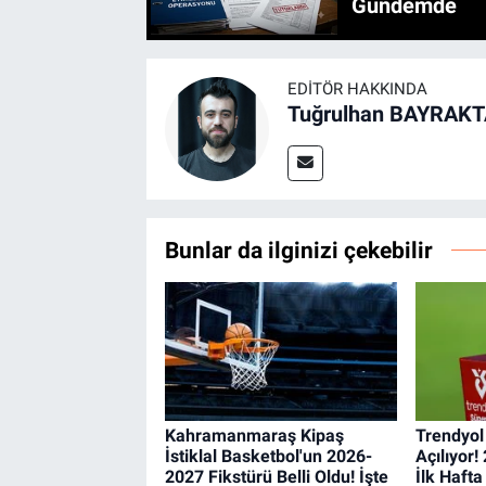
Gündemde
EDITÖR HAKKINDA
Tuğrulhan BAYRAK
Bunlar da ilginizi çekebilir
Kahramanmaraş Kipaş
Trendyol
İstiklal Basketbol'un 2026-
Açılıyor
2027 Fikstürü Belli Oldu! İşte
İlk Haft