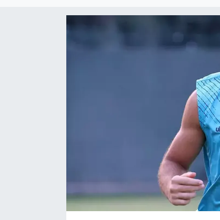
EĞİTİM
EKONOMİ
KÜLTÜR-SANAT
MAGAZİN
SAĞLIK
TEKNOLOJİ
TİCARET