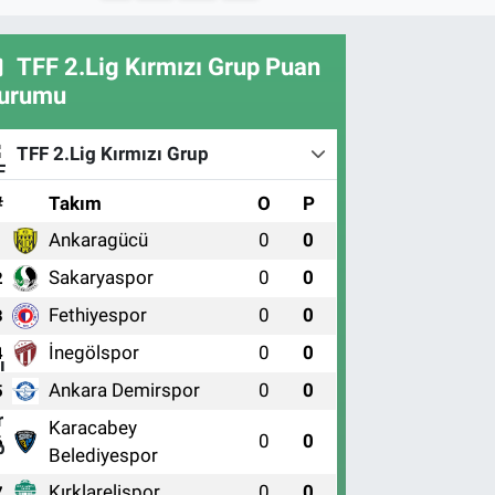
TFF 2.Lig Kırmızı Grup Puan
urumu
TFF 2.Lig Kırmızı Grup
#
Takım
O
P
Ankaragücü
0
0
1
Sakaryaspor
0
0
2
Fethiyespor
0
0
3
İnegölspor
0
0
4
Ankara Demirspor
0
0
5
Karacabey
0
0
6
Belediyespor
Kırklarelispor
0
0
7