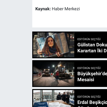
Kaynak:
Haber Merkezi
EDITÖRÜN SEÇTIĞI
Gülistan Doku
Karartan İki D
EDITÖRÜN SEÇTIĞI
Büyükşehir’den 3 İlçe 20 Noktada Yeni Haftada
Mesaisi
EDITÖRÜN SEÇTIĞI
Erdal Beşikçio