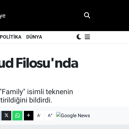
ye
POLİTİKA
DÜNYA
mud Filosu'nda
"Family" isimli teknenin
ildiğini bildirdi.
-
+
A
A