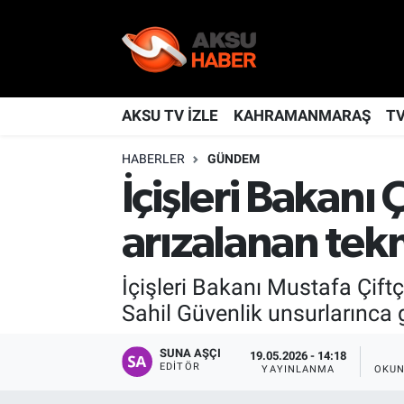
YAŞAM
Nöbetçi Eczaneler
TÜRKİYE
Hava Durumu
AKSU TV İZLE
KAHRAMANMARAŞ
T
HABERLER
GÜNDEM
KAHRAMANMARAŞ
Kahramanmaraş Namaz Vakitleri
İçişleri Bakanı
SPOR
Trafik Durumu
arızalanan tekn
GÜNDEM
TFF 2.Lig Kırmızı Grup Puan Durumu ve Fikstür
İçişleri Bakanı Mustafa Çift
POLİTİKA
Tüm Manşetler
Sahil Güvenlik unsurlarınca gü
DÜNYA
Son Dakika Haberleri
SUNA AŞÇI
19.05.2026 - 14:18
EDITÖR
YAYINLANMA
OKUN
BİLİM
Haber Arşivi