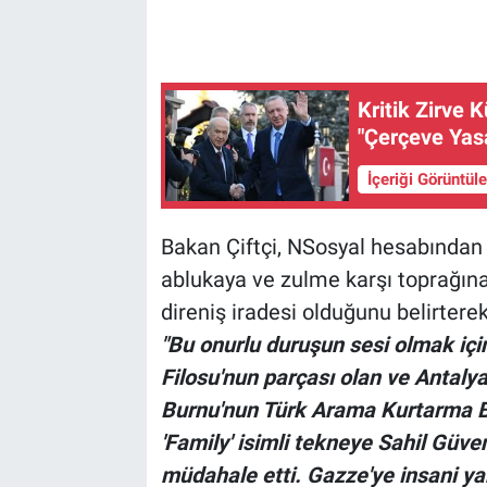
Kritik Zirve 
"Çerçeve Yasa
İçeriği Görüntül
Bakan Çiftçi, NSosyal hesabından
ablukaya ve zulme karşı toprağına 
direniş iradesi olduğunu belirterek
"Bu onurlu duruşun sesi olmak iç
Filosu'nun parçası olan ve Antaly
Burnu'nun Türk Arama Kurtarma B
'Family' isimli tekneye Sahil Güve
müdahale etti. Gazze'ye insani ya