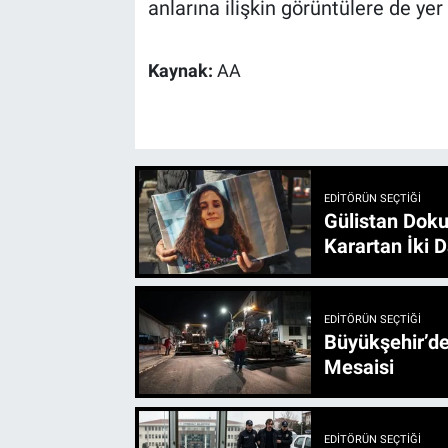
anlarına ilişkin görüntülere de yer 
Kaynak:
AA
EDITÖRÜN SEÇTIĞI
Gülistan Doku
Karartan İki D
EDITÖRÜN SEÇTIĞI
Büyükşehir’den 3 İlçe 20 Noktada Yeni Haftada
Mesaisi
EDITÖRÜN SEÇTIĞI