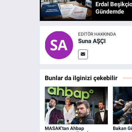
Erdal Beşikçio
Gündemde
EDITÖR HAKKINDA
Suna AŞÇI
Bunlar da ilginizi çekebilir
MASAK'tan Ahbap
Bakan Gü