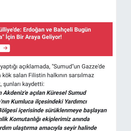
Külliye'de: Erdoğan ve Bahçeli Bugün
" İçin Bir Araya Geliyor!
e
 yaptığı açıklamada, "Sumud"un Gazze'de
kök salan Filistin halkının sarsılmaz
, şunları kaydetti:
in Akdeniz'e açılan Küresel Sumud
a'nın Kumluca ilçesindeki Yardımcı
ölgesi içerisinde sürüklenmeye başlayan
nlik Komutanlığı ekiplerimiz anında
rdım ulaştırma amacıyla seyir halinde