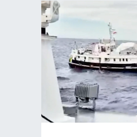
EĞİTİM
EKONOMİ
KÜLTÜR-SANAT
MAGAZİN
SAĞLIK
TEKNOLOJİ
TİCARET