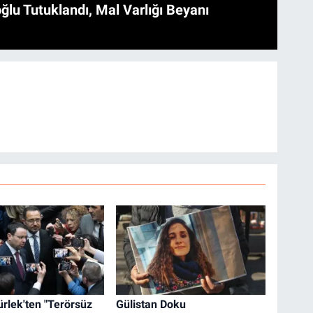
ğlu Tutuklandı, Mal Varlığı Beyanı
rlek'ten "Terörsüz
Gülistan Doku