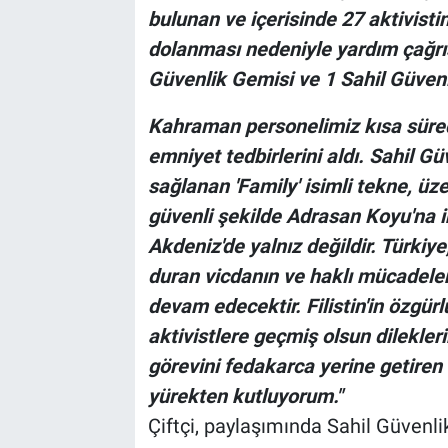
bulunan ve içerisinde 27 aktivisti
dolanması nedeniyle yardım çağrı
Güvenlik Gemisi ve 1 Sahil Güvenl
Kahraman personelimiz kısa süred
emniyet tedbirlerini aldı. Sahil G
sağlanan 'Family' isimli tekne, üze
güvenli şekilde Adrasan Koyu'na int
Akdeniz'de yalnız değildir. Türki
duran vicdanın ve haklı mücadele
devam edecektir. Filistin'in özgür
aktivistlere geçmiş olsun dilekleri
görevini fedakarca yerine getiren
yürekten kutluyorum."
Çiftçi, paylaşımında Sahil Güvenli