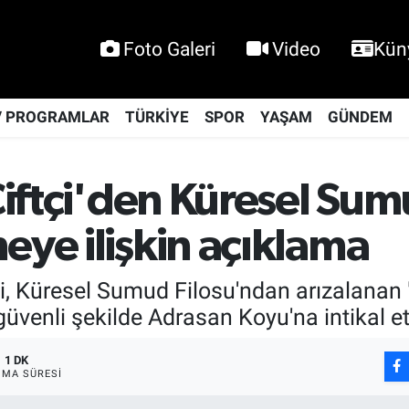
Foto Galeri
Video
Kün
V PROGRAMLAR
TÜRKİYE
SPOR
YAŞAM
GÜNDEM
 Çiftçi'den Küresel Su
eye ilişkin açıklama
çi, Küresel Sumud Filosu'ndan arızalanan 
venli şekilde Adrasan Koyu'na intikal ettir
1 DK
MA SÜRESI