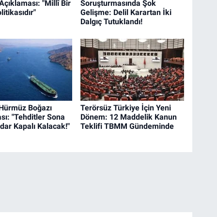
Açıklaması: "Millî Bir
Soruşturmasında Şok
litikasıdır"
Gelişme: Delil Karartan İki
Dalgıç Tutuklandı!
 Hürmüz Boğazı
Terörsüz Türkiye İçin Yeni
sı: "Tehditler Sona
Dönem: 12 Maddelik Kanun
dar Kapalı Kalacak!"
Teklifi TBMM Gündeminde