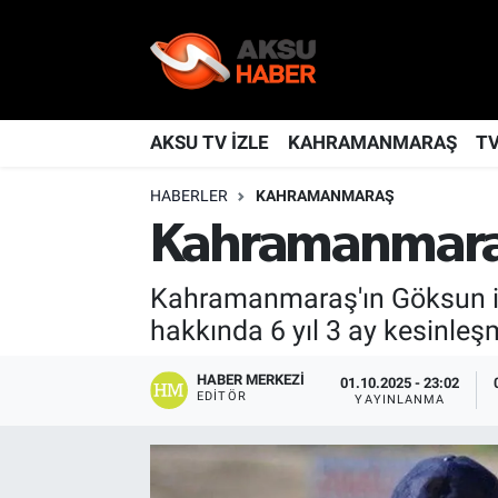
YAŞAM
Nöbetçi Eczaneler
TÜRKİYE
Hava Durumu
AKSU TV İZLE
KAHRAMANMARAŞ
T
HABERLER
KAHRAMANMARAŞ
KAHRAMANMARAŞ
Kahramanmaraş Namaz Vakitleri
Kahramanmaraş
SPOR
Trafik Durumu
Kahramanmaraş'ın Göksun ilç
GÜNDEM
TFF 2.Lig Kırmızı Grup Puan Durumu ve Fikstür
hakkında 6 yıl 3 ay kesinleş
POLİTİKA
Tüm Manşetler
HABER MERKEZI
01.10.2025 - 23:02
EDITÖR
YAYINLANMA
DÜNYA
Son Dakika Haberleri
BİLİM
Haber Arşivi