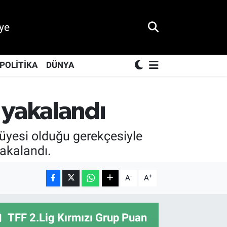
ye
POLİTİKA
DÜNYA
yakalandı
üyesi olduğu gerekçesiyle
yakalandı.
-
+
A
A
TFF 2.Lig Kırmızı Grup Puan