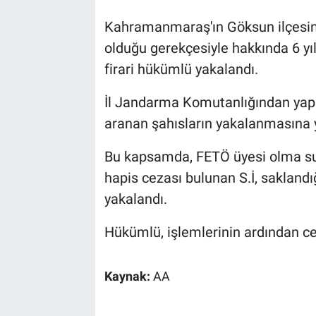
Kahramanmaraş'ın Göksun ilçesind
olduğu gerekçesiyle hakkında 6 yı
firari hükümlü yakalandı.
İl Jandarma Komutanlığından yapı
aranan şahısların yakalanmasına y
Bu kapsamda, FETÖ üyesi olma suç
hapis cezası bulunan S.İ, saklan
yakalandı.
Hükümlü, işlemlerinin ardından ce
Kaynak:
AA