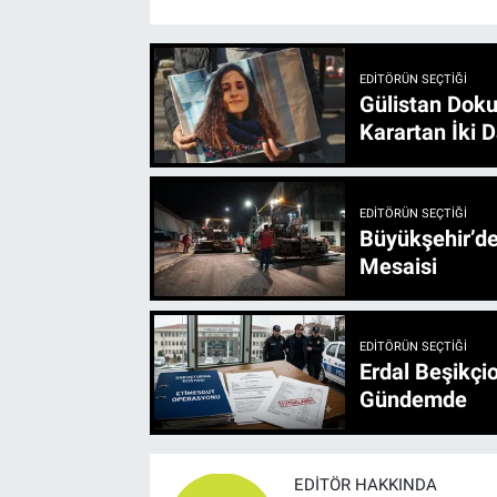
EDITÖRÜN SEÇTIĞI
Gülistan Doku
Karartan İki D
EDITÖRÜN SEÇTIĞI
Büyükşehir’den 3 İlçe 20 Noktada Yeni Haftada
Mesaisi
EDITÖRÜN SEÇTIĞI
Erdal Beşikçio
Gündemde
EDITÖR HAKKINDA