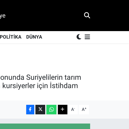
ye
POLİTİKA
DÜNYA
nunda Suriyelilerin tarım
kursiyerler için İstihdam
-
+
A
A