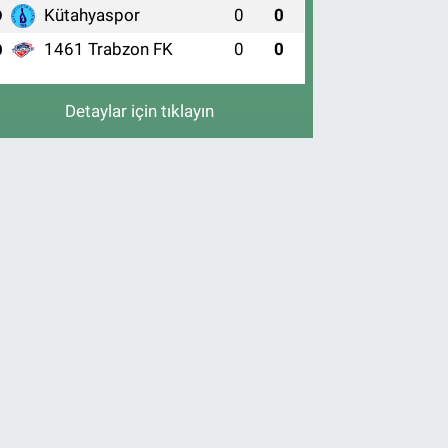
Kütahyaspor
0
0
9
1461 Trabzon FK
0
0
0
Detaylar için tıklayın