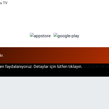
su TV
ır.
n faydalanıyoruz. Detaylar için lütfen tıklayın.
GİZLİLİK VE 