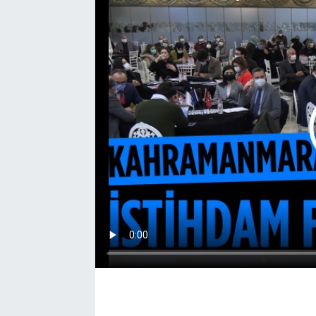
EĞİTİM
EKONOMİ
KÜLTÜR-SANAT
MAGAZİN
SAĞLIK
TEKNOLOJİ
TİCARET