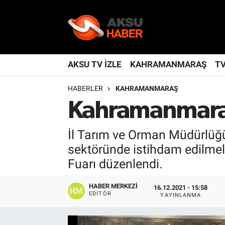
YAŞAM
Nöbetçi Eczaneler
TÜRKİYE
Hava Durumu
AKSU TV İZLE
KAHRAMANMARAŞ
T
HABERLER
KAHRAMANMARAŞ
KAHRAMANMARAŞ
Kahramanmaraş Namaz Vakitleri
Kahramanmaraş’
SPOR
Trafik Durumu
İl Tarım ve Orman Müdürlüğü
GÜNDEM
TFF 2.Lig Kırmızı Grup Puan Durumu ve Fikstür
sektöründe istihdam edilmel
Fuarı düzenlendi.
POLİTİKA
Tüm Manşetler
HABER MERKEZI
16.12.2021 - 15:58
DÜNYA
Son Dakika Haberleri
EDITÖR
YAYINLANMA
BİLİM
Haber Arşivi