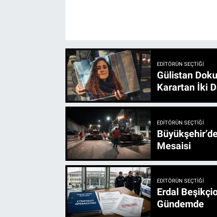
EDITÖRÜN SEÇTIĞI
Gülistan Doku
Karartan İki D
EDITÖRÜN SEÇTIĞI
Büyükşehir’den 3 İlçe 20 Noktada Yeni Haftada
Mesaisi
EDITÖRÜN SEÇTIĞI
Erdal Beşikçio
Gündemde