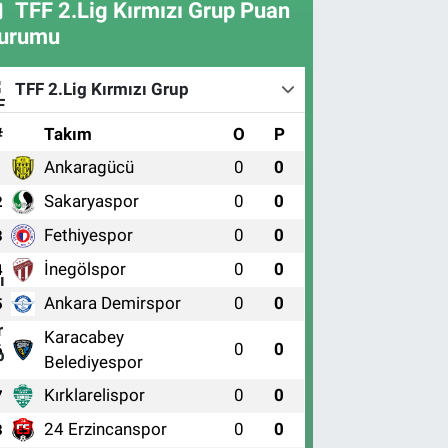
TFF 2.Lig Kırmızı Grup Puan
urumu
TFF 2.Lig Kırmızı Grup
#
Takım
O
P
Ankaragücü
0
0
1
Sakaryaspor
0
0
2
Fethiyespor
0
0
3
İnegölspor
0
0
4
Ankara Demirspor
0
0
5
Karacabey
0
0
6
Belediyespor
Kırklarelispor
0
0
7
24 Erzincanspor
0
0
8