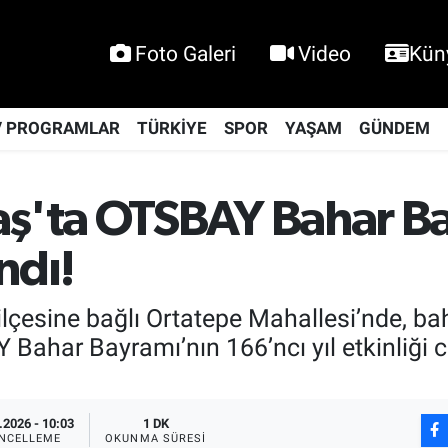
Foto Galeri
Video
Kün
V PROGRAMLAR
TÜRKİYE
SPOR
YAŞAM
GÜNDEM
'ta OTSBAY Bahar B
ndı!
esine bağlı Ortatepe Mahallesi’nde, baha
 Bahar Bayramı’nın 166’ncı yıl etkinliği c
.2026 - 10:03
1 DK
NCELLEME
OKUNMA SÜRESI