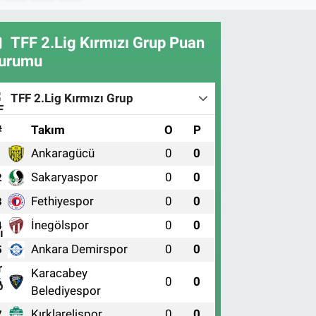
TFF 2.Lig Kırmızı Grup Puan
urumu
TFF 2.Lig Kırmızı Grup
#
Takım
O
P
Ankaragücü
0
0
1
Sakaryaspor
0
0
2
Fethiyespor
0
0
3
İnegölspor
0
0
4
Ankara Demirspor
0
0
5
Karacabey
0
0
6
Belediyespor
Kırklarelispor
0
0
7