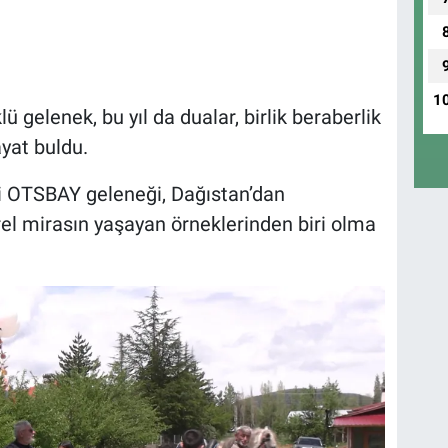
1
elenek, bu yıl da dualar, birlik beraberlik
ayat buldu.
i OTSBAY geleneği, Dağıstan’dan
rel mirasın yaşayan örneklerinden biri olma