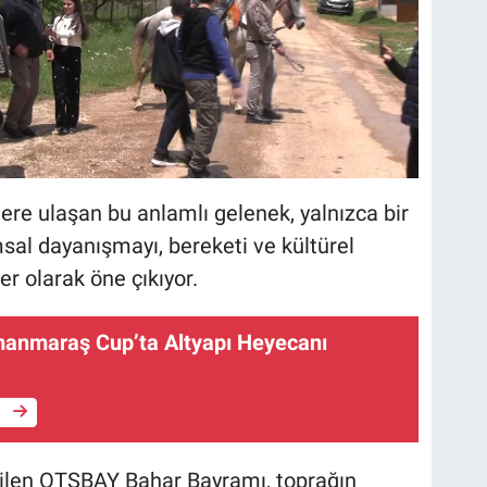
ere ulaşan bu anlamlı gelenek, yalnızca bir
al dayanışmayı, bereketi ve kültürel
er olarak öne çıkıyor.
anmaraş Cup’ta Altyapı Heyecanı
e
dilen OTSBAY Bahar Bayramı, toprağın