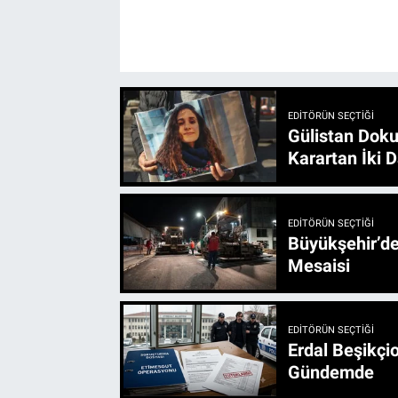
EDITÖRÜN SEÇTIĞI
Gülistan Doku
Karartan İki D
EDITÖRÜN SEÇTIĞI
Büyükşehir’den 3 İlçe 20 Noktada Yeni Haftada
Mesaisi
EDITÖRÜN SEÇTIĞI
Erdal Beşikçio
Gündemde