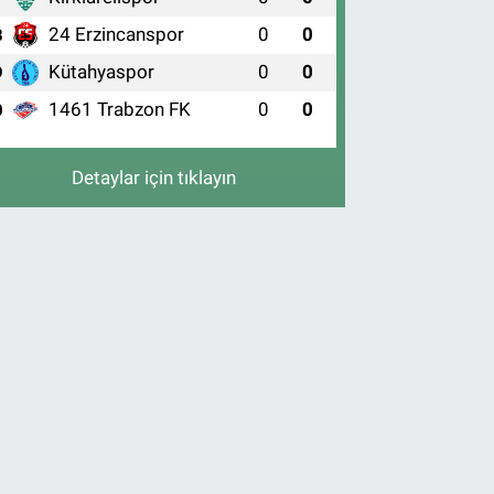
24 Erzincanspor
0
0
8
Kütahyaspor
0
0
9
1461 Trabzon FK
0
0
0
Detaylar için tıklayın