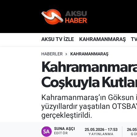
YAŞAM
Nöbetçi Eczaneler
TÜRKİYE
Hava Durumu
AKSU TV İZLE
KAHRAMANMARAŞ
T
HABERLER
KAHRAMANMARAŞ
KAHRAMANMARAŞ
Kahramanmaraş Namaz Vakitleri
Kahramanmaraş
SPOR
Trafik Durumu
Coşkuyla Kutla
GÜNDEM
TFF 2.Lig Kırmızı Grup Puan Durumu ve Fikstür
Kahramanmaraş’ın Göksun ilç
POLİTİKA
Tüm Manşetler
yüzyıllardır yaşatılan OTSBAY
gerçekleştirildi.
DÜNYA
Son Dakika Haberleri
SUNA AŞÇI
25.05.2026 - 17:53
26.05
BİLİM
Haber Arşivi
EDITÖR
YAYINLANMA
GÜ