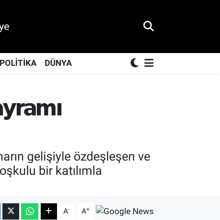
ye
POLİTİKA
DÜNYA
ayramı
rın gelişiyle özdeşleşen ve
oşkulu bir katılımla
-
+
A
A