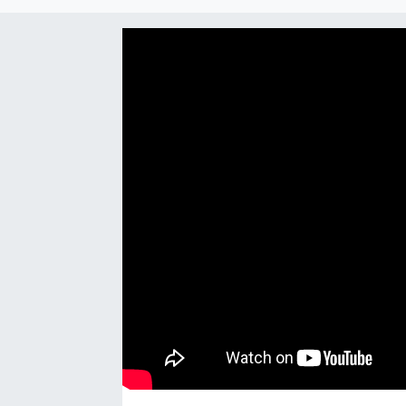
EĞİTİM
EKONOMİ
KÜLTÜR-SANAT
MAGAZİN
SAĞLIK
TEKNOLOJİ
TİCARET