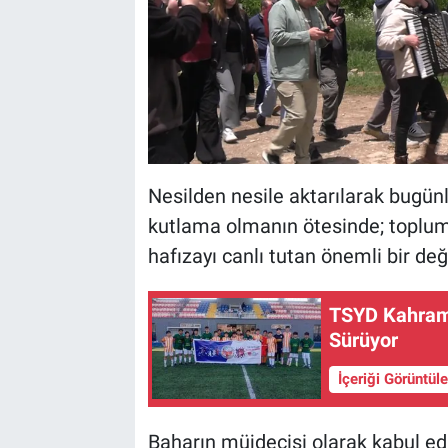
Nesilden nesile aktarılarak bugünl
kutlama olmanın ötesinde; toplums
hafızayı canlı tutan önemli bir değ
TSYD Kahram
Sürüyor
İçeriği Görüntül
Baharın müjdecisi olarak kabul e