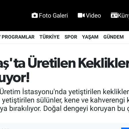
Foto Galeri
Video
Kün
V PROGRAMLAR
TÜRKİYE
SPOR
YAŞAM
GÜNDEM
ta Üretilen Keklikler
uyor!
etim İstasyonu'nda yetiştirilen keklikler 
yetiştirilen sülünler, kene ve kahverengi k
ya bırakılıyor. Doğal dengeyi koruyan bu 