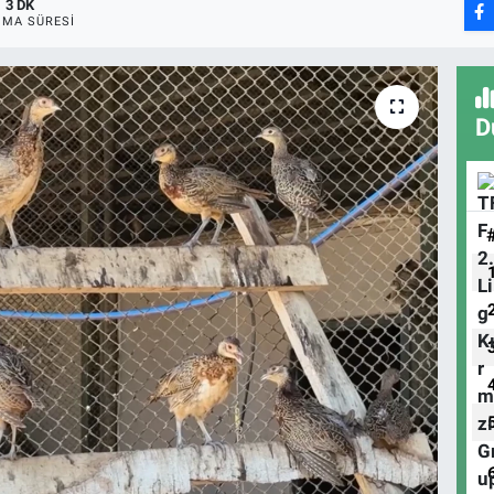
3 DK
MA SÜRESI
D