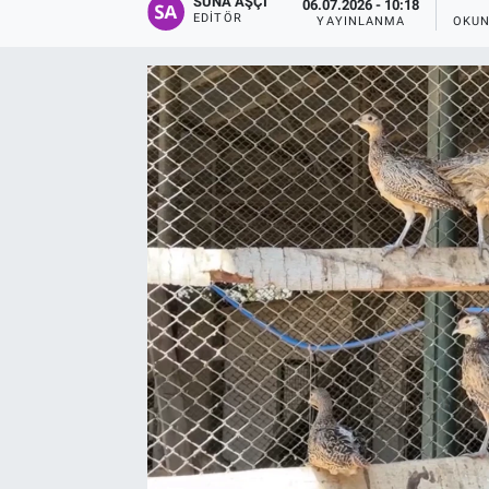
SUNA AŞÇI
06.07.2026 - 10:18
EDITÖR
YAYINLANMA
OKUN
EĞİTİM
EKONOMİ
KÜLTÜR-SANAT
MAGAZİN
SAĞLIK
TEKNOLOJİ
TİCARET