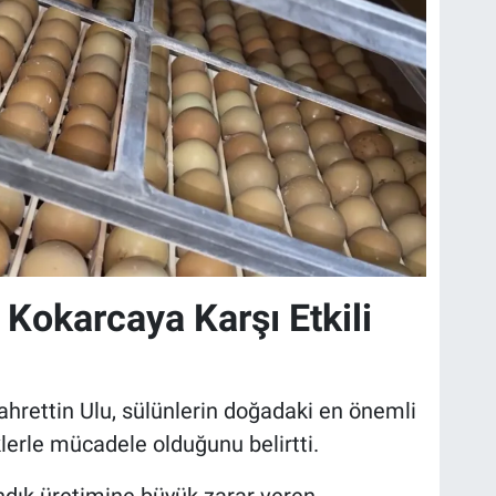
Kokarcaya Karşı Etkili
hrettin Ulu, sülünlerin doğadaki en önemli
klerle mücadele olduğunu belirtti.
ındık üretimine büyük zarar veren