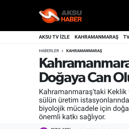
YAŞAM
Nöbetçi Eczaneler
TÜRKİYE
Hava Durumu
AKSU TV İZLE
KAHRAMANMARAŞ
T
HABERLER
KAHRAMANMARAŞ
KAHRAMANMARAŞ
Kahramanmaraş Namaz Vakitleri
Kahramanmaraş'
SPOR
Trafik Durumu
Doğaya Can Ol
GÜNDEM
TFF 2.Lig Kırmızı Grup Puan Durumu ve Fikstür
Kahramanmaraş'taki Keklik Ür
POLİTİKA
Tüm Manşetler
sülün üretim istasyonlarında 
biyolojik mücadele için doğa
DÜNYA
Son Dakika Haberleri
önemli katkı sağlıyor.
BİLİM
Haber Arşivi