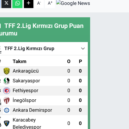
-
+
A
A
TFF 2.Lig Kırmızı Grup Puan
urumu
TFF 2.Lig Kırmızı Grup
#
Takım
O
P
Ankaragücü
0
0
1
Sakaryaspor
0
0
2
Fethiyespor
0
0
3
İnegölspor
0
0
4
Ankara Demirspor
0
0
5
Karacabey
0
0
6
Belediyespor