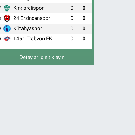
Kırklarelispor
0
0
7
24 Erzincanspor
0
0
8
Kütahyaspor
0
0
9
1461 Trabzon FK
0
0
0
Detaylar için tıklayın