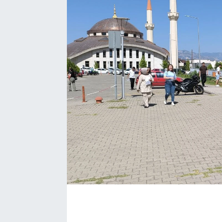
EĞİTİM
EKONOMİ
KÜLTÜR-SANAT
MAGAZİN
SAĞLIK
TEKNOLOJİ
TİCARET