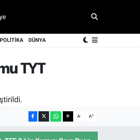
ye
POLİTİKA
DÜNYA
umu TYT
irildi.
-
+
A
A