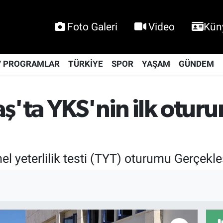
Foto Galeri
Video
Kün
V PROGRAMLAR
TÜRKİYE
SPOR
YAŞAM
GÜNDEM
'ta YKS'nin ilk otur
l yeterlilik testi (TYT) oturumu Gerçekleşt