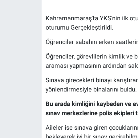
Kahramanmaraş'ta YKS'nin ilk otur
oturumu Gerçekleştirildi.
Öğrenciler sabahın erken saatlerin
Öğrenciler, görevlilerin kimlik ve b
araması yapmasının ardından salon
Sınava girecekleri binayı karıştıran
yönlendirmesiyle binalarını buldu.
Bu arada kimliğini kaybeden ve e
sınav merkezlerine polis ekipleri ta
Aileler ise sınava giren çocukların
bekleyerek iyi bir sınav geçirebilme