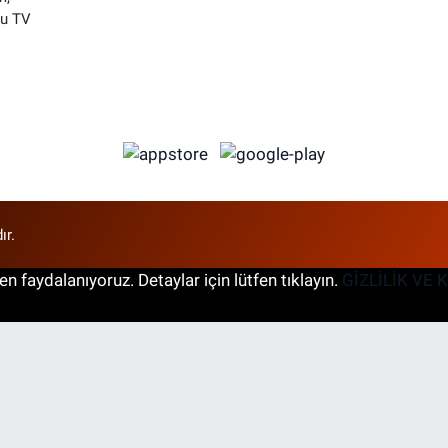
su TV
ır.
n faydalanıyoruz. Detaylar için lütfen tıklayın.
GİZLİLİK VE 