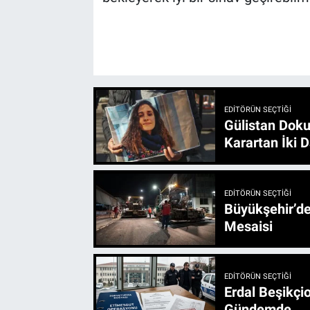
EDITÖRÜN SEÇTIĞI
Gülistan Doku
Karartan İki D
EDITÖRÜN SEÇTIĞI
Büyükşehir’den 3 İlçe 20 Noktada Yeni Haftada
Mesaisi
EDITÖRÜN SEÇTIĞI
Erdal Beşikçio
Gündemde