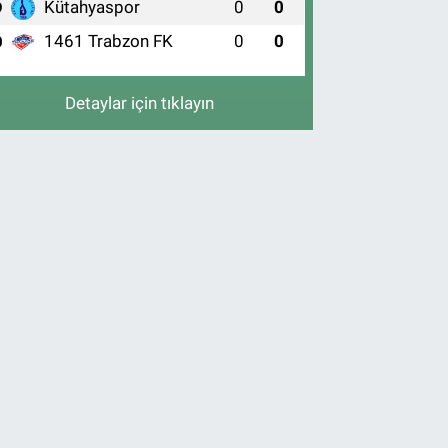
Kütahyaspor
0
0
9
1461 Trabzon FK
0
0
0
Detaylar için tıklayın