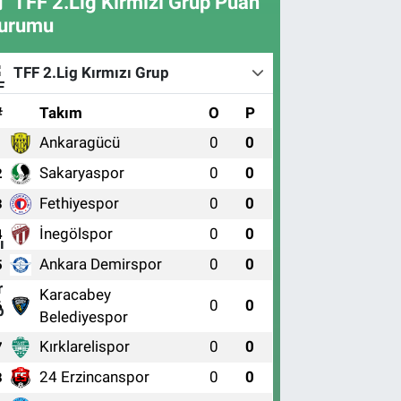
TFF 2.Lig Kırmızı Grup Puan
urumu
TFF 2.Lig Kırmızı Grup
#
Takım
O
P
Ankaragücü
0
0
1
Sakaryaspor
0
0
2
Fethiyespor
0
0
3
İnegölspor
0
0
4
Ankara Demirspor
0
0
5
Karacabey
0
0
6
Belediyespor
Kırklarelispor
0
0
7
24 Erzincanspor
0
0
8