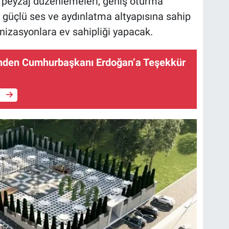
n peyzaj düzenlemeleri, geniş oturma
e güçlü ses ve aydınlatma altyapısına sahip
anizasyonlara ev sahipliği yapacak.
rinden Cumhurbaşkanı Erdoğan’a Teşekkür
e