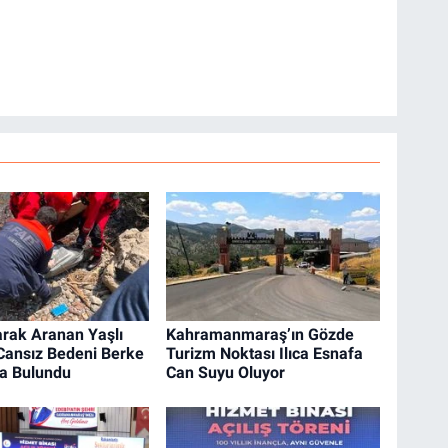
arak Aranan Yaşlı
Kahramanmaraş’ın Gözde
ansız Bedeni Berke
Turizm Noktası Ilıca Esnafa
da Bulundu
Can Suyu Oluyor