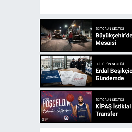
EDITÖRÜN SEÇTIĞI
Büyükşehir’den 3 İlçe 20 Noktada Yeni Haftada
Mesaisi
EDITÖRÜN SEÇTIĞI
Erdal Beşikçio
Gündemde
EDITÖRÜN SEÇTIĞI
KİPAŞ İstikla
Transfer