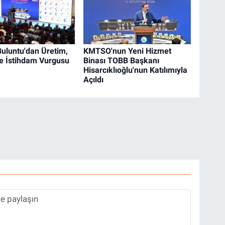
uluntu'dan Üretim,
KMTSO'nun Yeni Hizmet
ve İstihdam Vurgusu
Binası TOBB Başkanı
Hisarcıklıoğlu'nun Katılımıyla
Açıldı