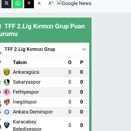
-
+
A
A
TFF 2.Lig Kırmızı Grup Puan
urumu
TFF 2.Lig Kırmızı Grup
#
Takım
O
P
Ankaragücü
0
0
1
Sakaryaspor
0
0
2
Fethiyespor
0
0
3
İnegölspor
0
0
4
Ankara Demirspor
0
0
5
Karacabey
0
0
6
Belediyespor