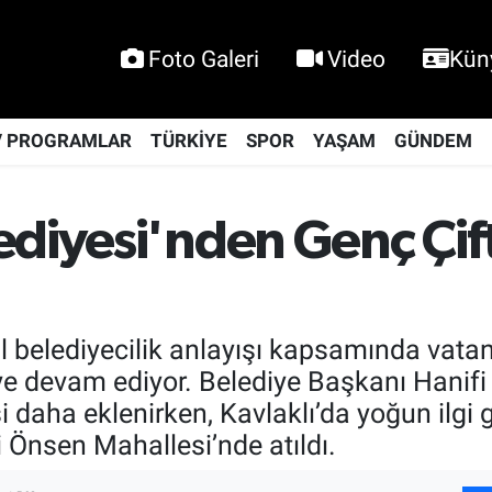
Foto Galeri
Video
Kün
V PROGRAMLAR
TÜRKİYE
SPOR
YAŞAM
GÜNDEM
ediyesi'nden Genç Çif
l belediyecilik anlayışı kapsamında vatan
eye devam ediyor. Belediye Başkanı Hani
isi daha eklenirken, Kavlaklı’da yoğun ilg
i Önsen Mahallesi’nde atıldı.