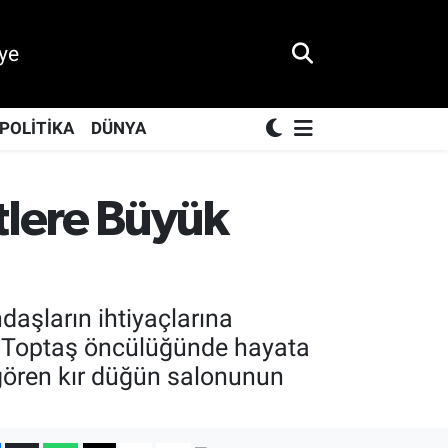
ye
POLİTİKA
DÜNYA
tlere Büyük
daşların ihtiyaçlarına
fi Toptaş öncülüğünde hayata
i gören kır düğün salonunun