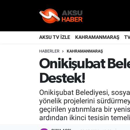
YAŞAM
Nöbetçi Eczaneler
TÜRKİYE
Hava Durumu
AKSU TV İZLE
KAHRAMANMARAŞ
T
HABERLER
KAHRAMANMARAŞ
KAHRAMANMARAŞ
Kahramanmaraş Namaz Vakitleri
Onikişubat Bel
SPOR
Trafik Durumu
Destek!
GÜNDEM
TFF 2.Lig Kırmızı Grup Puan Durumu ve Fikstür
Onikişubat Belediyesi, sosya
POLİTİKA
Tüm Manşetler
yönelik projelerini sürdürm
geçirilen yatırımlara bir yen
DÜNYA
Son Dakika Haberleri
ardından ikinci tesisin temel
BİLİM
Haber Arşivi