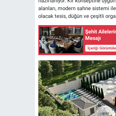
hazırlanıyor. Kır konseptine uygu
alanları, modern sahne sistemi il
olacak tesis, düğün ve çeşitli org
Şehit Ailele
Mesajı
İçeriği Görüntül