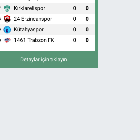
Kırklarelispor
0
0
7
24 Erzincanspor
0
0
8
Kütahyaspor
0
0
9
1461 Trabzon FK
0
0
0
Detaylar için tıklayın