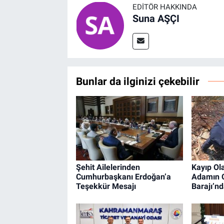
EDITÖR HAKKINDA
Suna AŞÇI
Bunlar da ilginizi çekebilir
Şehit Ailelerinden
Kayıp Ol
Cumhurbaşkanı Erdoğan’a
Adamın C
Teşekkür Mesajı
Barajı’n