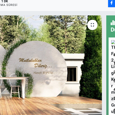
1 DK
MA SÜRESI
D