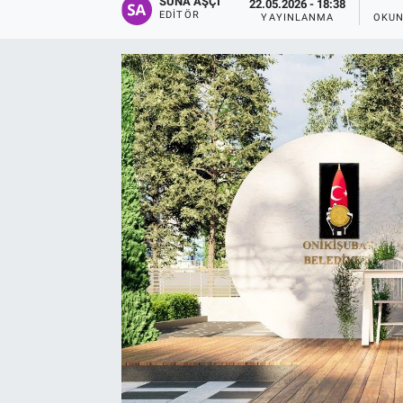
SUNA AŞÇI
22.05.2026 - 18:38
EDITÖR
YAYINLANMA
OKUN
EĞİTİM
EKONOMİ
KÜLTÜR-SANAT
MAGAZİN
SAĞLIK
TEKNOLOJİ
TİCARET