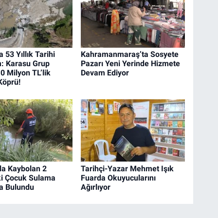
a 53 Yıllık Tarihi
Kahramanmaraş’ta Sosyete
: Karasu Grup
Pazarı Yeni Yerinde Hizmete
0 Milyon TL’lik
Devam Ediyor
Köprü!
’da Kaybolan 2
Tarihçi-Yazar Mehmet Işık
ki Çocuk Sulama
Fuarda Okuyucularını
a Bulundu
Ağırlıyor