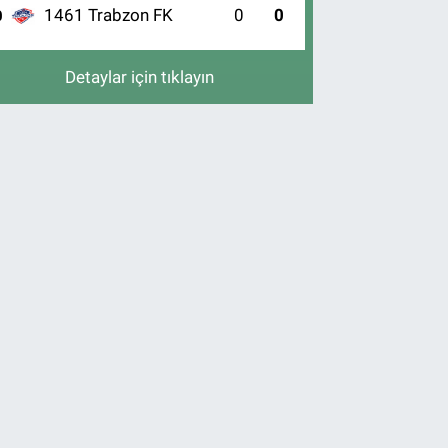
1461 Trabzon FK
0
0
0
Detaylar için tıklayın