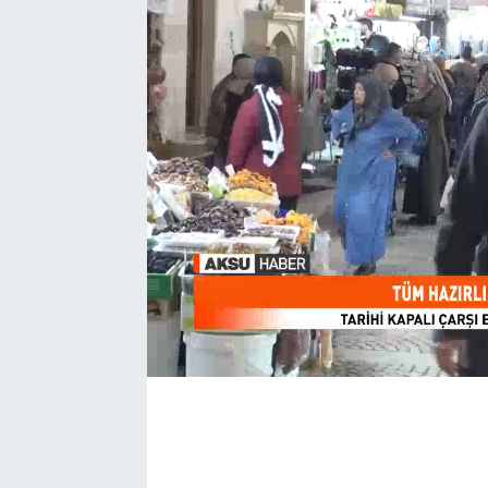
EĞİTİM
EKONOMİ
KÜLTÜR-SANAT
MAGAZİN
SAĞLIK
TEKNOLOJİ
TİCARET