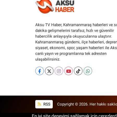
Aksu TV Haber, Kahramanmaraş haberleri ve s
dakika gelişmelerini tarafsız, hızlı ve güvenilir
habercilik anlayışıyla okuyucularına ulaştırır.
Kahramanmaraş gündemi, ilçe haberleri, depre
siyaset, ekonomi, spor, yaşam haberleri ile Ak
canlı yayın ve programlarına tek adresten
ulaşabilirsiniz.
RSS
Copyright © 2026. Her hakkı saklıd
En iyi site deneyimi sağlamak için çerezlerde