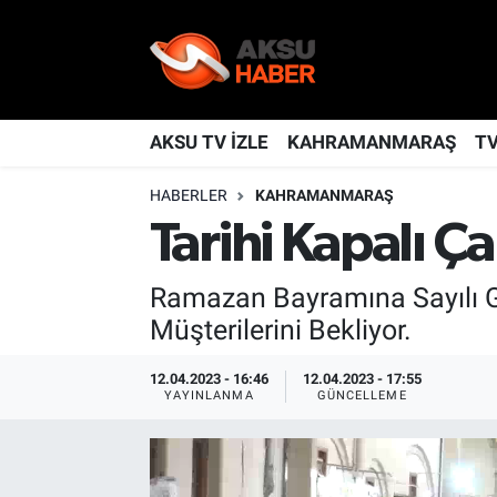
YAŞAM
Nöbetçi Eczaneler
TÜRKİYE
Hava Durumu
AKSU TV İZLE
KAHRAMANMARAŞ
T
HABERLER
KAHRAMANMARAŞ
KAHRAMANMARAŞ
Kahramanmaraş Namaz Vakitleri
Tarihi Kapalı Ç
SPOR
Trafik Durumu
Ramazan Bayramına Sayılı Gü
GÜNDEM
TFF 2.Lig Kırmızı Grup Puan Durumu ve Fikstür
Müşterilerini Bekliyor.
POLİTİKA
Tüm Manşetler
12.04.2023 - 16:46
12.04.2023 - 17:55
YAYINLANMA
GÜNCELLEME
DÜNYA
Son Dakika Haberleri
BİLİM
Haber Arşivi