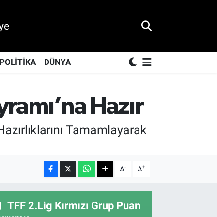
ye
POLİTİKA
DÜNYA
ayramı’na Hazır
Hazırlıklarını Tamamlayarak
-
+
A
A
TFF 2.Lig Kırmızı Grup Puan