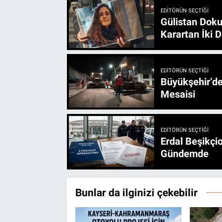
EDITÖRÜN SEÇTIĞI
Gülistan Doku
Karartan İki D
EDITÖRÜN SEÇTIĞI
Büyükşehir’den 3 İlçe 20 Noktada Yeni Haftada
Mesaisi
EDITÖRÜN SEÇTIĞI
Erdal Beşikçio
Gündemde
Bunlar da ilginizi çekebilir