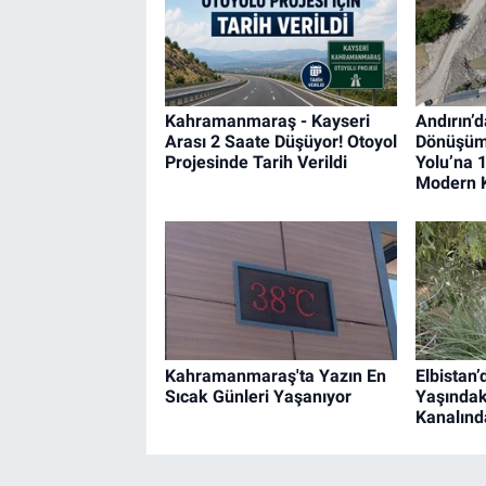
Kahramanmaraş - Kayseri
Andırın’d
Arası 2 Saate Düşüyor! Otoyol
Dönüşüm
Projesinde Tarih Verildi
Yolu’na 1
Modern 
Kahramanmaraş'ta Yazın En
Elbistan
Sıcak Günleri Yaşanıyor
Yaşında
Kanalınd