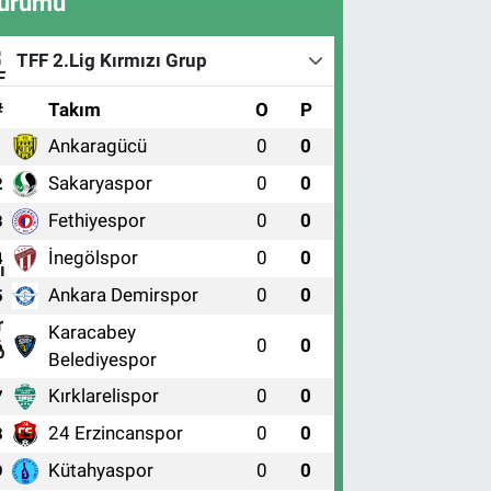
urumu
TFF 2.Lig Kırmızı Grup
#
Takım
O
P
Ankaragücü
0
0
1
Sakaryaspor
0
0
2
Fethiyespor
0
0
3
İnegölspor
0
0
4
Ankara Demirspor
0
0
5
Karacabey
0
0
6
Belediyespor
Kırklarelispor
0
0
7
24 Erzincanspor
0
0
8
Kütahyaspor
0
0
9