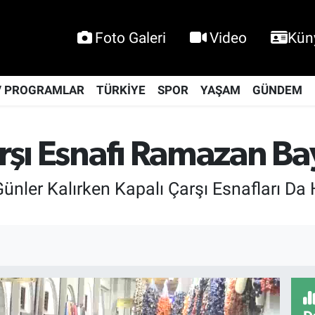
Foto Galeri
Video
Kün
V PROGRAMLAR
TÜRKİYE
SPOR
YAŞAM
GÜNDEM
arşı Esnafı Ramazan B
nler Kalırken Kapalı Çarşı Esnafları Da 