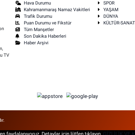
Hava Durumu
SPOR
Kahramanmaraş Namaz Vakitleri
YAŞAM
Trafik Durumu
DÜNYA
Puan Durumu ve Fikstür
KÜLTÜR-SANA
on
Tüm Manşetler
Son Dakika Haberleri
Haber Arşivi
m,
su TV
ır.
n faydalanıyoruz. Detaylar için lütfen tıklayın.
GİZLİLİK VE 