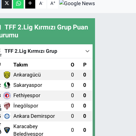
-
+
A
A
TFF 2.Lig Kırmızı Grup Puan
urumu
TFF 2.Lig Kırmızı Grup
#
Takım
O
P
Ankaragücü
0
0
1
Sakaryaspor
0
0
2
Fethiyespor
0
0
3
İnegölspor
0
0
4
Ankara Demirspor
0
0
5
Karacabey
0
0
6
Belediyespor