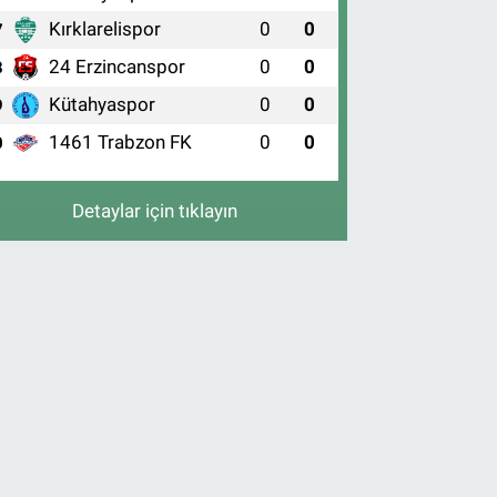
Kırklarelispor
0
0
7
24 Erzincanspor
0
0
8
Kütahyaspor
0
0
9
1461 Trabzon FK
0
0
0
Detaylar için tıklayın