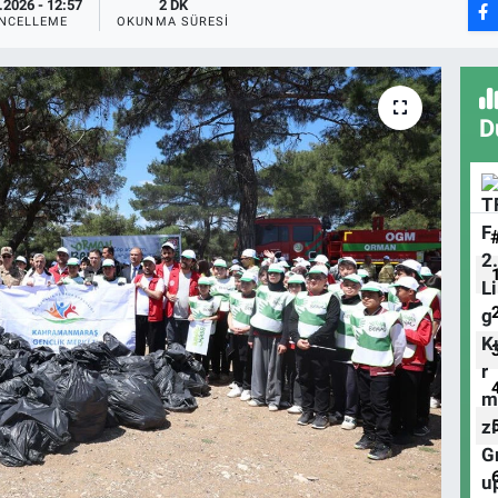
.2026 - 12:57
2 DK
NCELLEME
OKUNMA SÜRESI
D