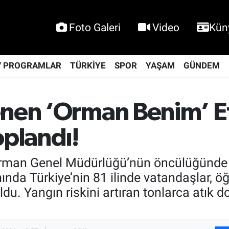
Foto Galeri
Video
Kün
V PROGRAMLAR
TÜRKİYE
SPOR
YAŞAM
GÜNDEM
enen ‘Orman Benim’ E
oplandı!
rman Genel Müdürlüğü’nün öncülüğünde g
a Türkiye’nin 81 ilinde vatandaşlar, öğr
ldu. Yangın riskini artıran tonlarca atık 