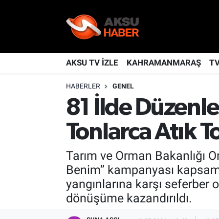
YAŞAM
Nöbetçi Eczaneler
TÜRKİYE
Hava Durumu
AKSU TV İZLE
KAHRAMANMARAŞ
T
HABERLER
GENEL
KAHRAMANMARAŞ
Kahramanmaraş Namaz Vakitleri
81 İlde Düzenl
SPOR
Trafik Durumu
Tonlarca Atık T
GÜNDEM
TFF 2.Lig Kırmızı Grup Puan Durumu ve Fikstür
Tarım ve Orman Bakanlığı O
POLİTİKA
Tüm Manşetler
Benim” kampanyası kapsamınd
yangınlarına karşı seferber o
DÜNYA
Son Dakika Haberleri
dönüşüme kazandırıldı.
BİLİM
Haber Arşivi