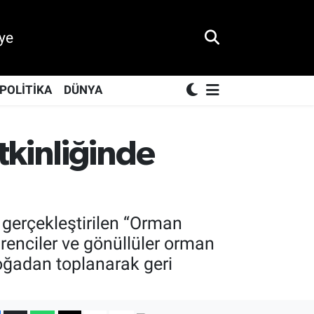
ye
POLİTİKA
DÜNYA
tkinliğinde
erçekleştirilen “Orman
enciler ve gönüllüler orman
doğadan toplanarak geri