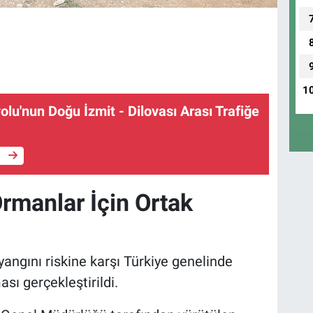
1
lu'nun Doğu İzmit - Dilovası Arası Trafiğe
e
rmanlar İçin Ortak
ngını riskine karşı Türkiye genelinde
ası gerçekleştirildi.