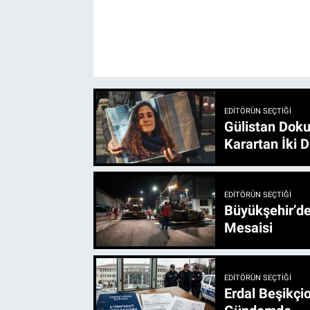
EDITÖRÜN SEÇTIĞI
Gülistan Doku
Karartan İki D
EDITÖRÜN SEÇTIĞI
Büyükşehir’den 3 İlçe 20 Noktada Yeni Haftada
Mesaisi
EDITÖRÜN SEÇTIĞI
Erdal Beşikçio