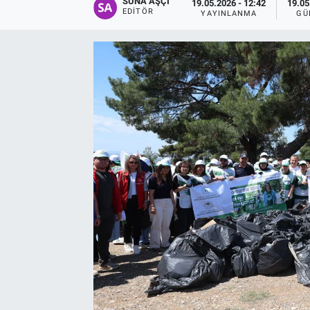
SUNA AŞÇI
19.05.2026 - 12:42
19.05
EDITÖR
YAYINLANMA
GÜ
EĞİTİM
EKONOMİ
KÜLTÜR-SANAT
MAGAZİN
SAĞLIK
TEKNOLOJİ
TİCARET