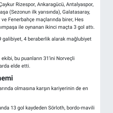
 Çaykur Rizespor, Ankaragücü, Antalyaspor,
aşa (Sezonun ilk yarısında), Galatasaray,
r ve Fenerbahçe maçlarında birer, Hes
mpaşa ile oynanan ikinci maçta 3 gol attı.
 galibiyet, 4 beraberlik alarak mağlubiyet
kibi, bu puanların 31'ini Norveçli
rda elde etti.
nemi
larında olmasına karşın kariyerinin de en
nda 13 gol kaydeden Sörloth, bordo-mavili