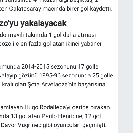
ten Galatasaray maçında birer gol kaydetti.
ozo'yu yakalayacak
rdo-mavili takımda 1 gol daha atması
ozo ile en fazla gol atan ikinci yabancı
urumunda 2014-2015 sezonunu 17 golle
alayıp gözünü 1995-96 sezonunda 25 golle
 kralı olan Şota Arveladze'nin başarısına
amlayan Hugo Rodallega'yı geride bırakan
nda 13 gol atan Paulo Henrique, 12 gol
 Davor Vugrinec gibi oyuncuları geçmişti.