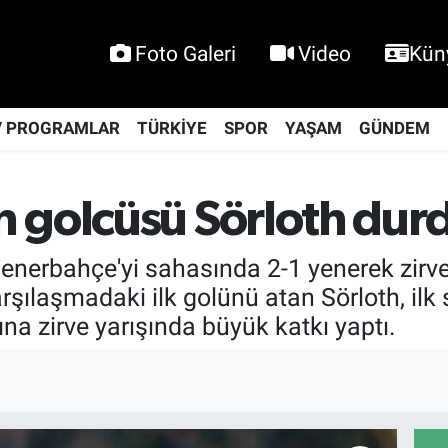
Foto Galeri
Video
Kün
V PROGRAMLAR
TÜRKİYE
SPOR
YAŞAM
GÜNDEM
 golcüsü Sörloth dur
Fenerbahçe'yi sahasında 2-1 yenerek zirv
rşılaşmadaki ilk golünü atan Sörloth, il
ına zirve yarışında büyük katkı yaptı.