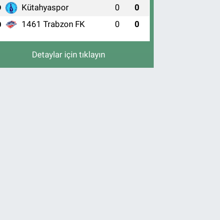
Kütahyaspor
0
0
9
1461 Trabzon FK
0
0
0
Detaylar için tıklayın