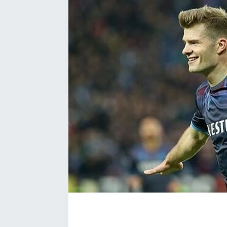
EĞİTİM
EKONOMİ
KÜLTÜR-SANAT
MAGAZİN
SAĞLIK
TEKNOLOJİ
TİCARET