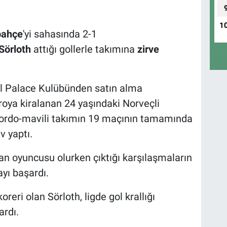
1
bahçe
'yi sahasında 2-1
Sörloth
attığı gollerle takımına
zirve
al Palace Kulübünden satın alma
vroya kiralanan 24 yaşındaki Norveçli
 bordo-mavili takımın 19 maçının tamamında
v yaptı.
lan oyuncusu olurken çıktığı karşılaşmaların
ayı başardı.
reri olan Sörloth, ligde gol krallığı
ardı.