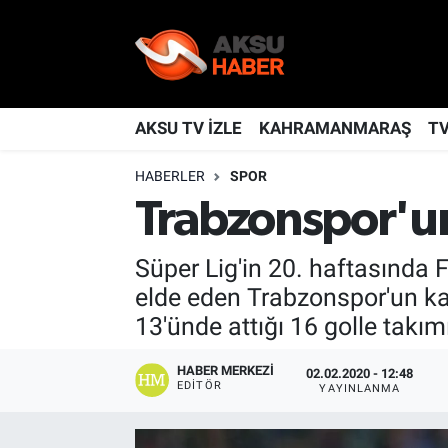
YAŞAM
Nöbetçi Eczaneler
TÜRKİYE
Hava Durumu
AKSU TV İZLE
KAHRAMANMARAŞ
T
HABERLER
SPOR
KAHRAMANMARAŞ
Kahramanmaraş Namaz Vakitleri
Trabzonspor'un
SPOR
Trafik Durumu
Süper Lig'in 20. haftasında 
GÜNDEM
TFF 2.Lig Kırmızı Grup Puan Durumu ve Fikstür
elde eden Trabzonspor'un ka
13'ünde attığı 16 golle takım
POLİTİKA
Tüm Manşetler
HABER MERKEZI
02.02.2020 - 12:48
DÜNYA
Son Dakika Haberleri
EDITÖR
YAYINLANMA
BİLİM
Haber Arşivi