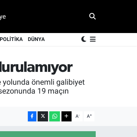
ye
POLİTİKA
DÜNYA
durulamıyor
e yolunda önemli galibiyet
k sezonunda 19 maçın
-
+
A
A