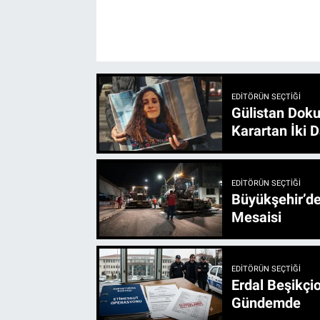
EDITÖRÜN SEÇTIĞI
Gülistan Doku
Karartan İki D
EDITÖRÜN SEÇTIĞI
Büyükşehir’den 3 İlçe 20 Noktada Yeni Haftada
Mesaisi
EDITÖRÜN SEÇTIĞI
Erdal Beşikçio
Gündemde