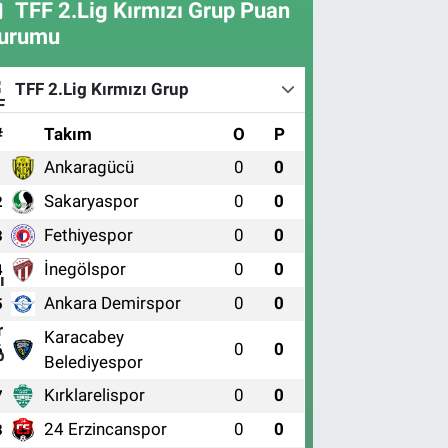
TFF 2.Lig Kırmızı Grup Puan
urumu
TFF 2.Lig Kırmızı Grup
#
Takım
O
P
Ankaragücü
0
0
1
Sakaryaspor
0
0
2
Fethiyespor
0
0
3
İnegölspor
0
0
4
Ankara Demirspor
0
0
5
Karacabey
0
0
6
Belediyespor
Kırklarelispor
0
0
7
24 Erzincanspor
0
0
8