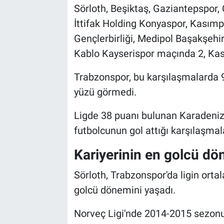
Sörloth, Beşiktaş, Gaziantepspor,
İttifak Holding Konyaspor, Kasımp
Gençlerbirliği, Medipol Başakşehi
Kablo Kayserispor maçında 2, Kası
Trabzonspor, bu karşılaşmalarda 9
yüzü görmedi.
Ligde 38 puanı bulunan Karadeniz e
futbolcunun gol attığı karşılaşmala
Kariyerinin en golcü dö
Sörloth, Trabzonspor'da ligin orta
golcü dönemini yaşadı.
Norveç Ligi'nde 2014-2015 sezonu