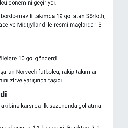
lcü dönemini geçiriyor.
bordo-mavili takımda 19 gol atan Sörloth,
ce ve Midtjylland ile resmi maçlarda 15
filelere 10 gol gönderdi.
şaran Norveçli futbolcu, rakip takımlar
nı zirve yarışında taşıdı.
di
rakibine karşı da ilk sezonunda gol atma
n sahasında 4-1 kazandığı Beşiktaş, 2-1