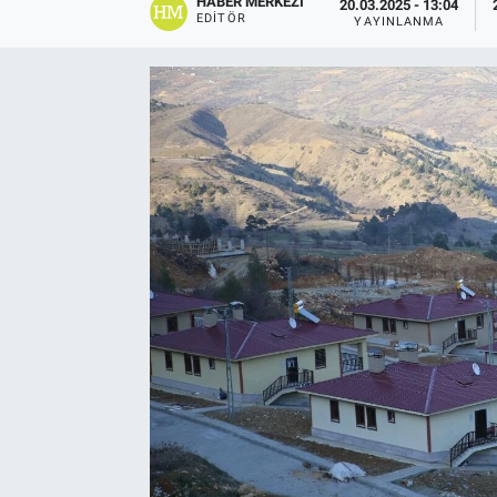
HABER MERKEZI
20.03.2025 - 13:04
EDITÖR
YAYINLANMA
EĞİTİM
EKONOMİ
KÜLTÜR-SANAT
MAGAZİN
SAĞLIK
TEKNOLOJİ
TİCARET