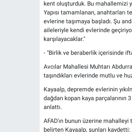
kent oluşturduk. Bu mahallemizi ye
Yapısı tamamlanan, anahtarları tes
evlerine taşımaya başladı. Şu and
aileleriyle kendi evlerinde geçiriy
karşılayacaklar."
- "Birlik ve beraberlik içerisinde i
Avcılar Mahallesi Muhtarı Abdurr
taşındıkları evlerinde mutlu ve huzu
Kayaalp, depremde evlerinin yıkılm
dağdan kopan kaya parçalarının 3 e
anlattı.
AFAD'ın bunun üzerine mahalleyi ta
belirten Kayaalp, şunları kaydetti: