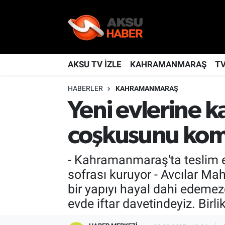
YAŞAM
Nöbetçi Eczaneler
TÜRKİYE
Hava Durumu
AKSU TV İZLE
KAHRAMANMARAŞ
T
HABERLER
KAHRAMANMARAŞ
KAHRAMANMARAŞ
Kahramanmaraş Namaz Vakitleri
Yeni evlerine
SPOR
Trafik Durumu
coşkusunu komş
GÜNDEM
TFF 2.Lig Kırmızı Grup Puan Durumu ve Fikstür
- Kahramanmaraş'ta teslim e
POLİTİKA
Tüm Manşetler
sofrası kuruyor - Avcılar Ma
bir yapıyı hayal dahi edeme
DÜNYA
Son Dakika Haberleri
evde iftar davetindeyiz. Birli
BİLİM
Haber Arşivi