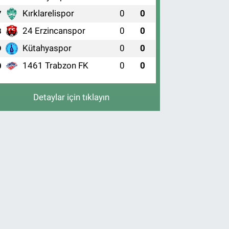
Kırklarelispor
0
0
7
24 Erzincanspor
0
0
8
Kütahyaspor
0
0
9
1461 Trabzon FK
0
0
0
Detaylar için tıklayın