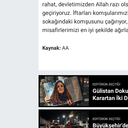
rahat, devletimizden Allah razı o
geçiriyoruz. İftarları komşularımız
sokağındaki komşusunu çağırıyor, i
misafirlerimizi en iyi şekilde ağırl
Kaynak:
AA
EDITÖRÜN SEÇTIĞI
Gülistan Doku
Karartan İki D
EDITÖRÜN SEÇTIĞI
Büyükşehir’den 3 İlçe 20 Noktada Yeni Haftada