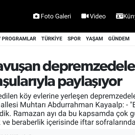
Foto Galeri
Video
Kün
V PROGRAMLAR
TÜRKİYE
SPOR
YAŞAM
GÜNDEM
 kavuşan depremzedel
ularıyla paylaşıyor
dilen köy evlerine yerleşen depremzedele
hallesi Muhtarı Abdurrahman Kayaalp: - "B
zdik. Ramazan ayı da bu kapsamda çok güz
k ve beraberlik içerisinde iftar sofraların