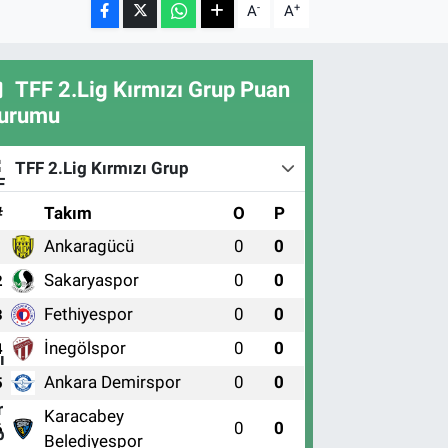
-
+
A
A
TFF 2.Lig Kırmızı Grup Puan
urumu
TFF 2.Lig Kırmızı Grup
#
Takım
O
P
Ankaragücü
0
0
1
Sakaryaspor
0
0
2
Fethiyespor
0
0
3
İnegölspor
0
0
4
Ankara Demirspor
0
0
5
Karacabey
0
0
6
Belediyespor