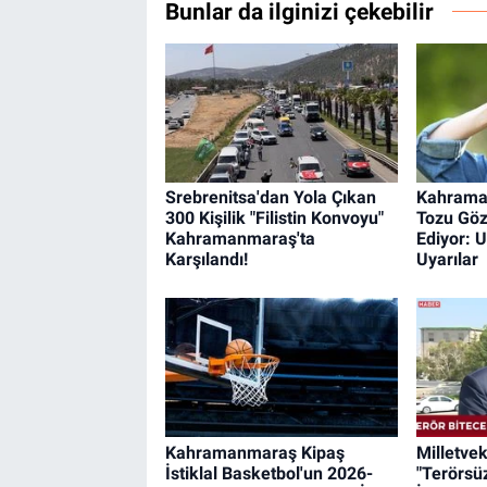
Bunlar da ilginizi çekebilir
Srebrenitsa'dan Yola Çıkan
Kahrama
300 Kişilik "Filistin Konvoyu"
Tozu Göz
Kahramanmaraş'ta
Ediyor: 
Karşılandı!
Uyarılar
Kahramanmaraş Kipaş
Milletvek
İstiklal Basketbol'un 2026-
"Terörsü