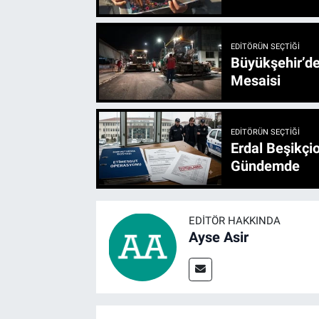
EDITÖRÜN SEÇTIĞI
Büyükşehir’den 3 İlçe 20 Noktada Yeni Haftada
Mesaisi
EDITÖRÜN SEÇTIĞI
Erdal Beşikçio
Gündemde
EDITÖR HAKKINDA
Ayse Asir