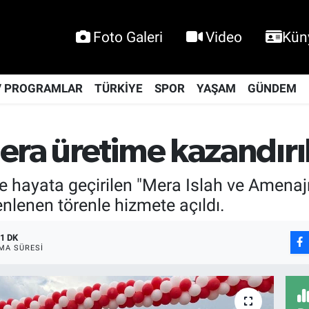
Foto Galeri
Video
Kün
V PROGRAMLAR
TÜRKİYE
SPOR
YAŞAM
GÜNDEM
era üretime kazandırı
de hayata geçirilen "Mera Islah ve Amen
nlenen törenle hizmete açıldı.
1 DK
MA SÜRESI