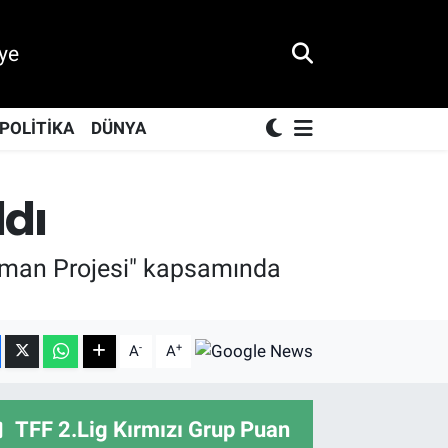
ye
POLİTİKA
DÜNYA
ldı
ajman Projesi" kapsamında
-
+
A
A
TFF 2.Lig Kırmızı Grup Puan