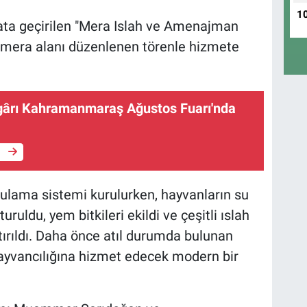
1
yata geçirilen "Mera Islah ve Amenajman
 mera alanı düzenlenen törenle hizmete
ârı Kahramanmaraş Ağustos Fuarı'nda
e
ulama sistemi kurulurken, hayvanların su
uruldu, yem bitkileri ekildi ve çeşitli ıslah
rtırıldı. Daha önce atıl durumda bulunan
hayvancılığına hizmet edecek modern bir