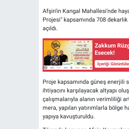
Afşin'in Kangal Mahallesi'nde ha
Projesi" kapsamında 708 dekarlık
açıldı.
Zakkum Rüzg
Esecek!
İçeriği Görüntül
Proje kapsamında güneş enerjili s
ihtiyacını karşılayacak altyapı oluşt
çalışmalarıyla alanın verimliliği a
mera, yapılan yatırımlarla bölge 
yapıya kavuşturuldu.