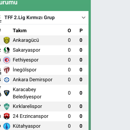
urumu
TFF 2.Lig Kırmızı Grup
#
Takım
O
P
Ankaragücü
0
0
1
Sakaryaspor
0
0
2
Fethiyespor
0
0
3
İnegölspor
0
0
4
Ankara Demirspor
0
0
5
Karacabey
0
0
6
Belediyespor
Kırklarelispor
0
0
7
24 Erzincanspor
0
0
8
Kütahyaspor
0
0
9