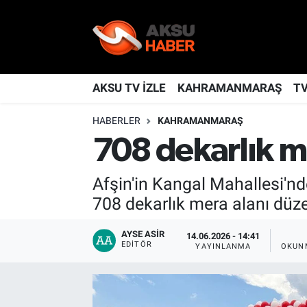
YAŞAM
Nöbetçi Eczaneler
TÜRKİYE
Hava Durumu
AKSU TV İZLE
KAHRAMANMARAŞ
T
HABERLER
KAHRAMANMARAŞ
KAHRAMANMARAŞ
Kahramanmaraş Namaz Vakitleri
708 dekarlık m
SPOR
Trafik Durumu
Afşin'in Kangal Mahallesi'n
GÜNDEM
TFF 2.Lig Kırmızı Grup Puan Durumu ve Fikstür
708 dekarlık mera alanı düze
POLİTİKA
Tüm Manşetler
AYSE ASIR
14.06.2026 - 14:41
EDITÖR
YAYINLANMA
OKUN
DÜNYA
Son Dakika Haberleri
BİLİM
Haber Arşivi