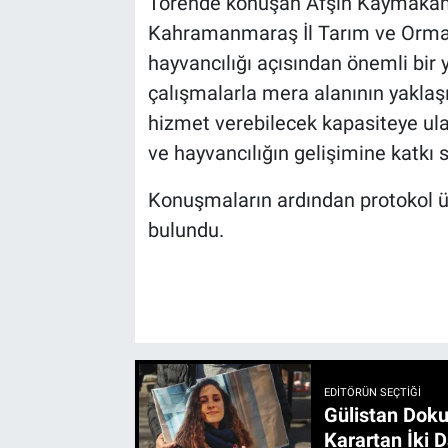
Törende konuşan Afşin Kaymaka
Kahramanmaraş İl Tarım ve Orman
hayvancılığı açısından önemli bir y
çalışmalarla mera alanının yakla
hizmet verebilecek kapasiteye ulaş
ve hayvancılığın gelişimine katkı 
Konuşmaların ardından protokol ü
bulundu.
EDITÖRÜN SEÇTIĞI
Gülistan Doku
Karartan İki D