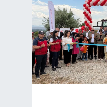
EĞİTİM
EKONOMİ
KÜLTÜR-SANAT
MAGAZİN
SAĞLIK
TEKNOLOJİ
TİCARET