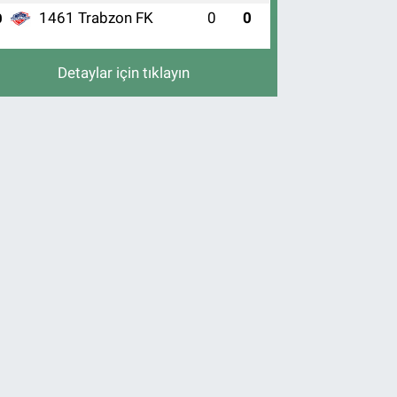
1461 Trabzon FK
0
0
0
Detaylar için tıklayın