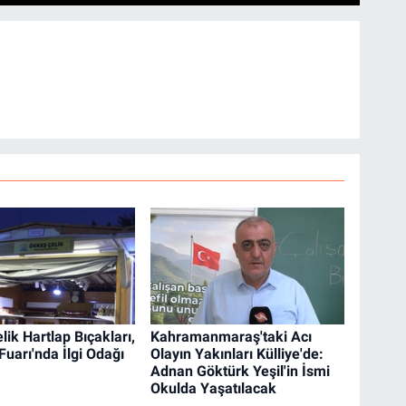
ik Hartlap Bıçakları,
Kahramanmaraş'taki Acı
uarı'nda İlgi Odağı
Olayın Yakınları Külliye'de:
Adnan Göktürk Yeşil'in İsmi
Okulda Yaşatılacak