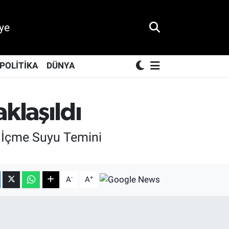
ye
POLİTİKA
DÜNYA
klaşıldı
 İçme Suyu Temini
-
+
A
A