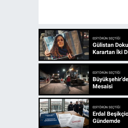
EDITÖRÜN SEÇTIĞI
Gülistan Doku
Karartan İki D
EDITÖRÜN SEÇTIĞI
Büyükşehir’den 3 İlçe 20 Noktada Yeni Haftada
Mesaisi
EDITÖRÜN SEÇTIĞI
Erdal Beşikçio
Gündemde