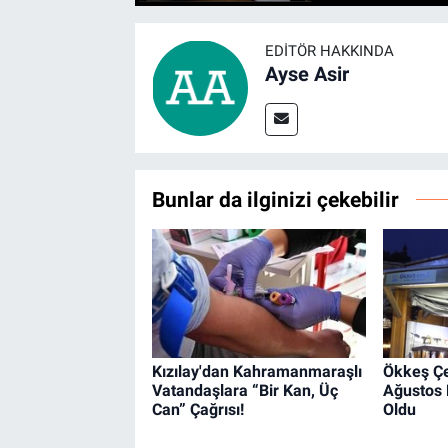
EDITÖR HAKKINDA
Ayse Asir
Bunlar da ilginizi çekebilir
Kızılay'dan Kahramanmaraşlı
Ökkeş Çel
Vatandaşlara “Bir Kan, Üç
Ağustos F
Can” Çağrısı!
Oldu