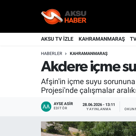
YAŞAM
Nöbetçi Eczaneler
TÜRKİYE
Hava Durumu
AKSU TV İZLE
KAHRAMANMARAŞ
T
HABERLER
KAHRAMANMARAŞ
KAHRAMANMARAŞ
Kahramanmaraş Namaz Vakitleri
Akdere içme su
SPOR
Trafik Durumu
Afşin'in içme suyu sorunun
GÜNDEM
TFF 2.Lig Kırmızı Grup Puan Durumu ve Fikstür
Projesi'nde çalışmalar aralı
POLİTİKA
Tüm Manşetler
AYSE ASIR
28.06.2026 - 13:11
EDITÖR
YAYINLANMA
OKUN
DÜNYA
Son Dakika Haberleri
BİLİM
Haber Arşivi