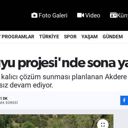
Foto Galeri
Video
Kün
V PROGRAMLAR
TÜRKİYE
SPOR
YAŞAM
GÜNDEM
yu projesi'nde sona ya
a kalıcı çözüm sunması planlanan Akdere
ksız devam ediyor.
1 DK
MA SÜRESI