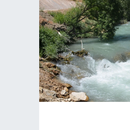
EĞİTİM
EKONOMİ
KÜLTÜR-SANAT
MAGAZİN
SAĞLIK
TEKNOLOJİ
TİCARET