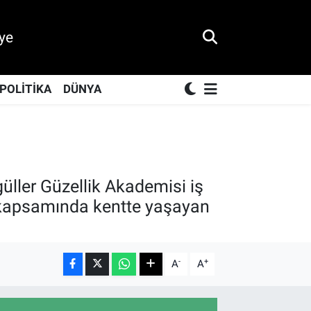
ye
POLİTİKA
DÜNYA
ller Güzellik Akademisi iş
je kapsamında kentte yaşayan
-
+
A
A