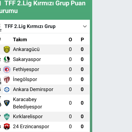
TFF 2.Lig Kırmızı Grup Puan
urumu
TFF 2.Lig Kırmızı Grup
#
Takım
O
P
Ankaragücü
0
0
1
Sakaryaspor
0
0
2
Fethiyespor
0
0
3
İnegölspor
0
0
4
Ankara Demirspor
0
0
5
Karacabey
0
0
6
Belediyespor
Kırklarelispor
0
0
7
24 Erzincanspor
0
0
8