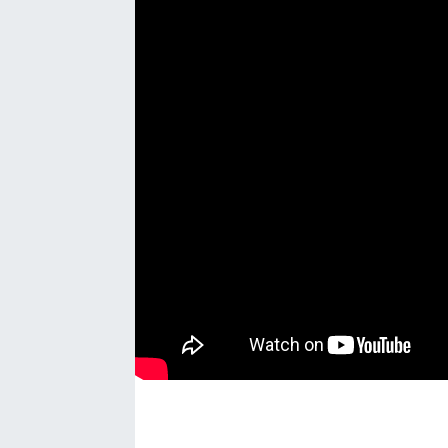
EĞİTİM
EKONOMİ
KÜLTÜR-SANAT
MAGAZİN
SAĞLIK
TEKNOLOJİ
TİCARET