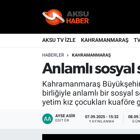
YAŞAM
Nöbetçi Eczaneler
TÜRKİYE
Hava Durumu
AKSU TV İZLE
KAHRAMANMARAŞ
T
HABERLER
KAHRAMANMARAŞ
KAHRAMANMARAŞ
Kahramanmaraş Namaz Vakitleri
Anlamlı sosyal 
SPOR
Trafik Durumu
Kahramanmaraş Büyükşehir Be
GÜNDEM
TFF 2.Lig Kırmızı Grup Puan Durumu ve Fikstür
birliğiyle anlamlı bir sosya
yetim kız çocukları kuaföre g
POLİTİKA
Tüm Manşetler
AYSE ASIR
07.09.2025 - 15:32
08.09.
DÜNYA
Son Dakika Haberleri
EDITÖR
YAYINLANMA
GÜN
BİLİM
Haber Arşivi