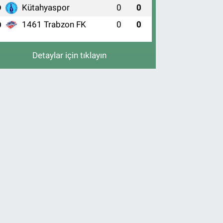
Kütahyaspor
0
0
9
1461 Trabzon FK
0
0
0
Detaylar için tıklayın