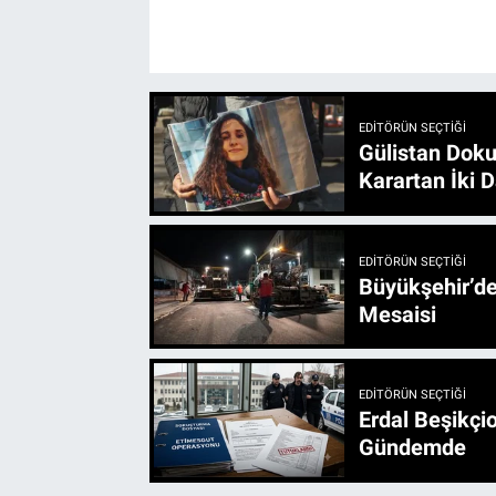
EDITÖRÜN SEÇTIĞI
Gülistan Doku
Karartan İki D
EDITÖRÜN SEÇTIĞI
Büyükşehir’den 3 İlçe 20 Noktada Yeni Haftada
Mesaisi
EDITÖRÜN SEÇTIĞI
Erdal Beşikçio
Gündemde