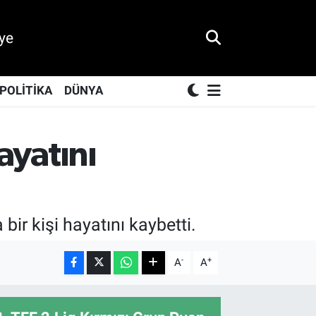
ye
POLİTİKA
DÜNYA
hayatını
r kişi hayatını kaybetti.
-
+
A
A