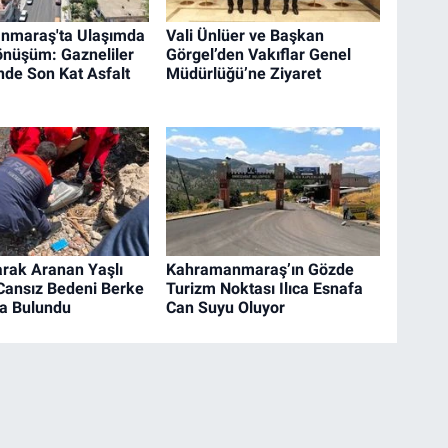
nmaraş'ta Ulaşımda
Vali Ünlüer ve Başkan
nüşüm: Gazneliler
Görgel’den Vakıflar Genel
nde Son Kat Asfalt
Müdürlüğü’ne Ziyaret
arak Aranan Yaşlı
Kahramanmaraş’ın Gözde
ansız Bedeni Berke
Turizm Noktası Ilıca Esnafa
da Bulundu
Can Suyu Oluyor