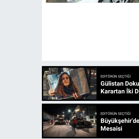
EDITÖRÜN SEÇTIĞI
Gülistan Doku
Karartan İki D
EDITÖRÜN SEÇTIĞI
Büyükşehir’den 3 İlçe 20 Noktada Yeni Haftada
Mesaisi