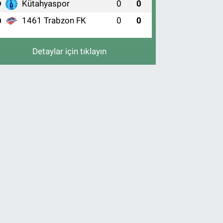
Kütahyaspor
0
0
9
1461 Trabzon FK
0
0
0
Detaylar için tıklayın