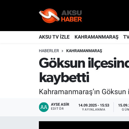
YAŞAM
Nöbetçi Eczaneler
TÜRKİYE
Hava Durumu
AKSU TV İZLE
KAHRAMANMARAŞ
T
HABERLER
KAHRAMANMARAŞ
KAHRAMANMARAŞ
Kahramanmaraş Namaz Vakitleri
Göksun ilçesinde
SPOR
Trafik Durumu
kaybetti
GÜNDEM
TFF 2.Lig Kırmızı Grup Puan Durumu ve Fikstür
Kahramanmaraş’ın Göksun ilç
POLİTİKA
Tüm Manşetler
AYSE ASIR
14.09.2025 - 15:53
15.09.
EDITÖR
DÜNYA
Son Dakika Haberleri
YAYINLANMA
GÜN
BİLİM
Haber Arşivi