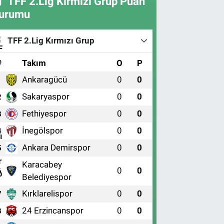
TFF 2.Lig Kırmızı Grup Puan
urumu
TFF 2.Lig Kırmızı Grup
#
Takım
O
P
Ankaragücü
0
0
1
Sakaryaspor
0
0
2
Fethiyespor
0
0
3
İnegölspor
0
0
4
Ankara Demirspor
0
0
5
Karacabey
0
0
6
Belediyespor
Kırklarelispor
0
0
7
24 Erzincanspor
0
0
8