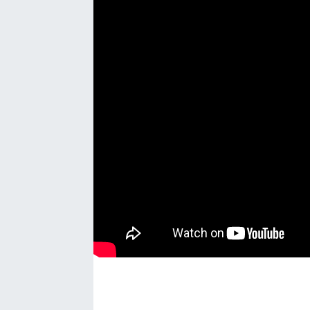
EĞİTİM
EKONOMİ
KÜLTÜR-SANAT
MAGAZİN
SAĞLIK
TEKNOLOJİ
TİCARET