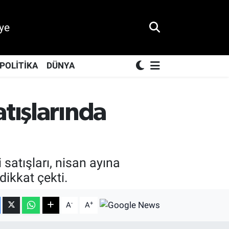
ye
POLİTİKA
DÜNYA
tışlarında
satışları, nisan ayına
dikkat çekti.
-
+
A
A