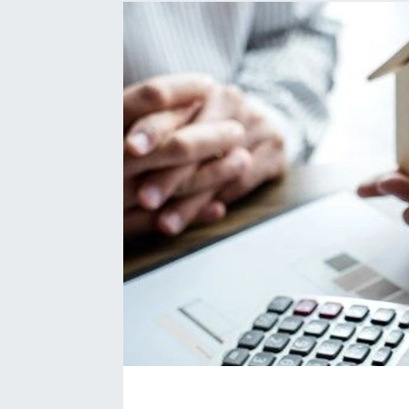
EĞİTİM
EKONOMİ
KÜLTÜR-SANAT
MAGAZİN
SAĞLIK
TEKNOLOJİ
TİCARET