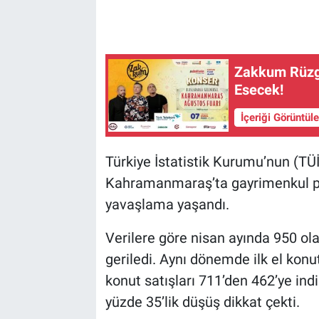
Zakkum Rüzg
Esecek!
İçeriği Görüntül
Türkiye İstatistik Kurumu’nun (TÜ
Kahramanmaraş’ta gayrimenkul piy
yavaşlama yaşandı.
Verilere göre nisan ayında 950 ol
geriledi. Aynı dönemde ilk el konut
konut satışları 711’den 462’ye indi.
yüzde 35’lik düşüş dikkat çekti.