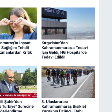
nmaraş'ta İnşaat
Kırgızistan'dan
 Sağlığını Tehdit
Kahramanmaraş'a Tedavi
Uzmanlardan Kritik
İçin Geldi, HG Hospital'de
Tedavi Edildi!
ili Şahin'den
3. Uluslararası
z Türkiye" Sürecine
Kahramanmaraş Bisiklet
Değerlendirme
Yarışı'nın Üçüncü Etabı