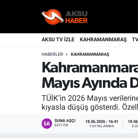
YAŞAM
Nöbetçi Eczaneler
TÜRKİYE
Hava Durumu
AKSU TV İZLE
KAHRAMANMARAŞ
T
HABERLER
KAHRAMANMARAŞ
KAHRAMANMARAŞ
Kahramanmaraş Namaz Vakitleri
Kahramanmaraş’
SPOR
Trafik Durumu
Mayıs Ayında 
GÜNDEM
TFF 2.Lig Kırmızı Grup Puan Durumu ve Fikstür
TÜİK’in 2026 Mayıs verilerin
POLİTİKA
Tüm Manşetler
kıyasla düşüş gösterdi. Özell
DÜNYA
Son Dakika Haberleri
SUNA AŞÇI
18.06.2026 - 16:41
18.06
EDITÖR
YAYINLANMA
GÜ
BİLİM
Haber Arşivi