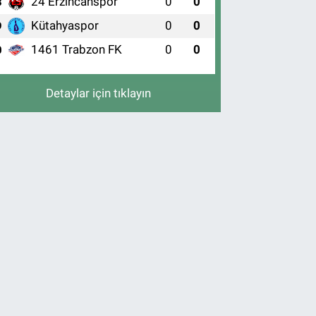
24 Erzincanspor
0
0
8
Kütahyaspor
0
0
9
1461 Trabzon FK
0
0
0
Detaylar için tıklayın