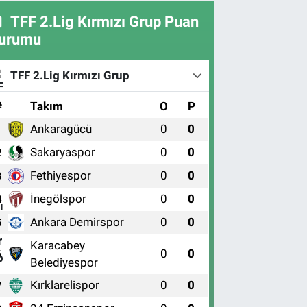
TFF 2.Lig Kırmızı Grup Puan
urumu
TFF 2.Lig Kırmızı Grup
#
Takım
O
P
Ankaragücü
0
0
1
Sakaryaspor
0
0
2
Fethiyespor
0
0
3
İnegölspor
0
0
4
Ankara Demirspor
0
0
5
Karacabey
0
0
6
Belediyespor
Kırklarelispor
0
0
7