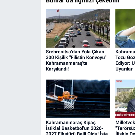
Bunlar da ilginizi çekebilir
Srebrenitsa'dan Yola Çıkan
Kahrama
300 Kişilik "Filistin Konvoyu"
Tozu Göz
Kahramanmaraş'ta
Ediyor: 
Karşılandı!
Uyarılar
Kahramanmaraş Kipaş
Milletvek
İstiklal Basketbol'un 2026-
"Terörsü
2027 Fikstürü Belli Oldu! İşte
İlişkin 