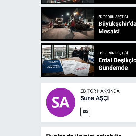
EDITÖRÜN SEÇTIĞI
Büyükşehir’den 3 İlçe 20 Noktada Yeni Haftada
Mesaisi
EDITÖRÜN SEÇTIĞI
Erdal Beşikçio
Gündemde
EDITÖR HAKKINDA
Suna AŞÇI