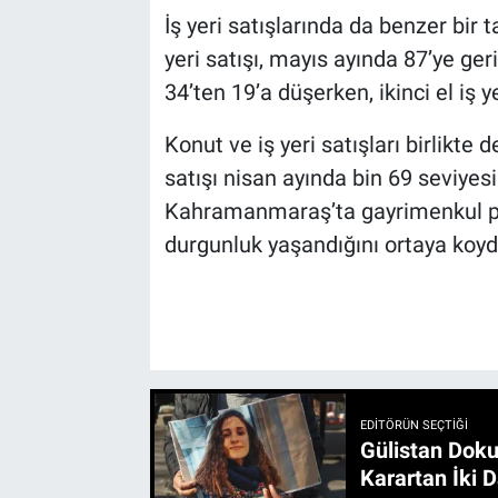
İş yeri satışlarında da benzer bir 
yeri satışı, mayıs ayında 87’ye geri
34’ten 19’a düşerken, ikinci el iş ye
Konut ve iş yeri satışları birlikte
satışı nisan ayında bin 69 seviyes
Kahramanmaraş’ta gayrimenkul piy
durgunluk yaşandığını ortaya koyd
EDITÖRÜN SEÇTIĞI
Gülistan Doku
Karartan İki D