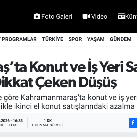
Foto Galeri
Video
Kün
V PROGRAMLAR
TÜRKİYE
SPOR
YAŞAM
GÜNDEM
ta Konut ve İş Yeri Sa
Dikkat Çeken Düşüş
e göre Kahramanmaraş’ta konut ve iş yeri 
ikle ikinci el konut satışlarındaki azalma 
.2026 - 16:33
1 DK
NCELLEME
OKUNMA SÜRESI