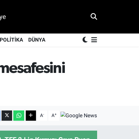
ye
POLİTİKA
DÜNYA
mesafesini
-
+
A
A