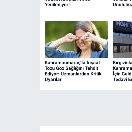
Yenileniyor!
Unutulma
Kahramanmaraş'ta İnşaat
Kırgızist
Tozu Göz Sağlığını Tehdit
Kahrama
Ediyor: Uzmanlardan Kritik
İçin Geld
Uyarılar
Tedavi Ed