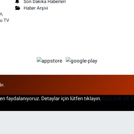
Son Dakika Haberleri
Haber Arşivi
m,
su TV
ır.
n faydalanıyoruz. Detaylar için lütfen tıklayın.
GİZLİLİK VE 