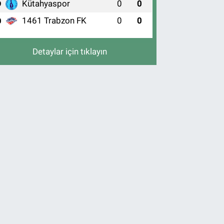
Kütahyaspor
0
0
9
1461 Trabzon FK
0
0
0
Detaylar için tıklayın