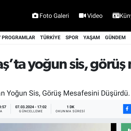
Foto Galeri
Video
Kün
V PROGRAMLAR
TÜRKİYE
SPOR
YAŞAM
GÜNDEM
ta yoğun sis, görüş 
an Yoğun Sis, Görüş Mesafesini Düşürdü.
0:57
07.03.2024 - 17:02
1 DK
A
GÜNCELLEME
OKUNMA SÜRESI