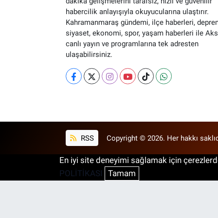
dakika gelişmelerini tarafsız, hızlı ve güvenilir
habercilik anlayışıyla okuyucularına ulaştırır.
Kahramanmaraş gündemi, ilçe haberleri, depre
siyaset, ekonomi, spor, yaşam haberleri ile Ak
canlı yayın ve programlarına tek adresten
ulaşabilirsiniz.
RSS
Copyright © 2026. Her hakkı saklıd
En iyi site deneyimi sağlamak için çerezlerde
POLİTİKASI
Tamam