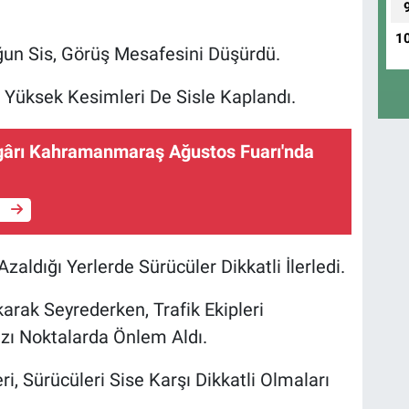
1
un Sis, Görüş Mesafesini Düşürdü.
üksek Kesimleri De Sisle Kaplandı.
ârı Kahramanmaraş Ağustos Fuarı'nda
e
aldığı Yerlerde Sürücüler Dikkatli İlerledi.
karak Seyrederken, Trafik Ekipleri
ı Noktalarda Önlem Aldı.
i, Sürücüleri Sise Karşı Dikkatli Olmaları