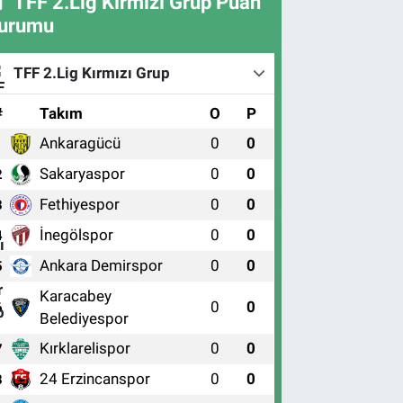
TFF 2.Lig Kırmızı Grup Puan
urumu
TFF 2.Lig Kırmızı Grup
#
Takım
O
P
Ankaragücü
0
0
1
Sakaryaspor
0
0
2
Fethiyespor
0
0
3
İnegölspor
0
0
4
Ankara Demirspor
0
0
5
Karacabey
0
0
6
Belediyespor
Kırklarelispor
0
0
7
24 Erzincanspor
0
0
8