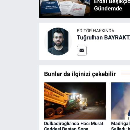
Erdal Beşikçio
Gündemde
EDITÖR HAKKINDA
Tuğrulhan BAYRAK
Bunlar da ilginizi çekebilir
Dulkadiroğlu'nda Hacı Murat
Madriga
Caddesi Baştan Sona
Salladı: