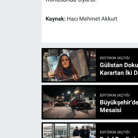
Kaynak:
Hacı Mehmet Akkurt
EDITÖRÜN SEÇTIĞI
Gülistan Doku
Karartan İki D
EDITÖRÜN SEÇTIĞI
Büyükşehir’den 3 İlçe 20 Noktada Yeni Haftada
Mesaisi
EDITÖRÜN SEÇTIĞI