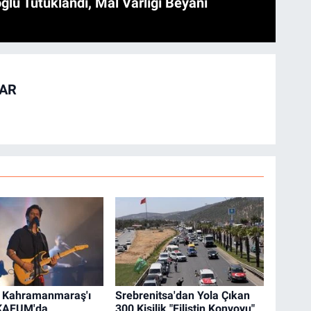
ğlu Tutuklandı, Mal Varlığı Beyanı
TAR
l Kahramanmaraş'ı
Srebrenitsa'dan Yola Çıkan
 KAFUM'da
300 Kişilik "Filistin Konvoyu"