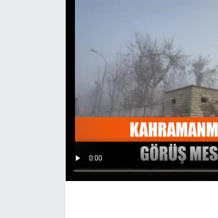
EĞİTİM
EKONOMİ
KÜLTÜR-SANAT
MAGAZİN
SAĞLIK
TEKNOLOJİ
TİCARET