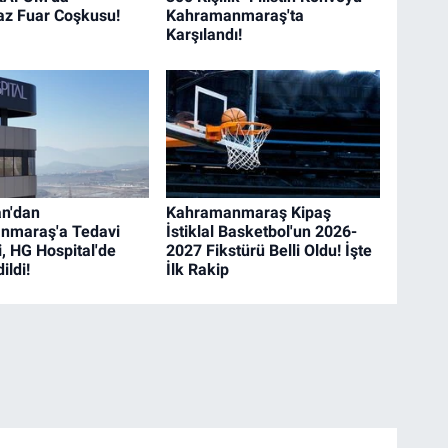
z Fuar Coşkusu!
Kahramanmaraş'ta
Karşılandı!
an'dan
Kahramanmaraş Kipaş
nmaraş'a Tedavi
İstiklal Basketbol'un 2026-
i, HG Hospital'de
2027 Fikstürü Belli Oldu! İşte
ildi!
İlk Rakip