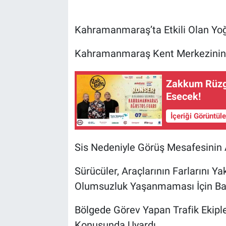
Kahramanmaraş’ta Etkili Olan Yoğ
Kahramanmaraş Kent Merkezinin Y
Zakkum Rüzg
Esecek!
İçeriği Görüntül
Sis Nedeniyle Görüş Mesafesinin Az
Sürücüler, Araçlarının Farlarını Ya
Olumsuzluk Yaşanmaması İçin Baz
Bölgede Görev Yapan Trafik Ekipler
Konusunda Uyardı.